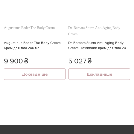
Augustinus Bader The Body Cream
Dr. Barbara Sturm Anti-Aging Body
Cream
Augustinus Bader The Body Cream
Dr. Barbara Sturm Anti-Aging Body
Крем для тіла 200 мл
Cream Поживний крем для тіла 200
мл.
9 900
₴
5 027
₴
Докладніше
Докладніше