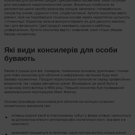
V
Консилер для обличчя-продукт декоративної косметики, який потрібен
для маскування недосконалостей шкіри. Візуально позбутися за
Дивитися все
Дивитися все
Категорія
допомогою цього засобу можна від прищів, запалень і почервоніння,
W
синців під очима, судинної сітки, слідів постакне. Купити консилер варто
дівчині, якій не подобається тональна основа через недостатню щільність
Категорія
Категорія
і пігментації. Коректор можна використовувати як для денного макіяжу,
Очищення тіла
X
так і для вечірнього. Цей продукт називають одним з найбільш
універсальних. Купити консилер варто і новачкові, який тільки збирає
базову косметичку.
ВСІ
Жирна шкіра голови
Очищення обличчя
Зволоження тіла
Які види консилерів для особи
Об`єм
Зволоження обличчя
SPF захист
бувають
Фарбоване волосся
Антивікові засоби
Релакс-масаж
Разом з тушшю для вій, помадою, тональною основою, рум'янами і тінями
для повік консилер для обличчя є невід'ємною частиною будь-якої
Кучеряве волосся
Для шкіри навколо очей
Крем для рук/ніг
базової косметички. Продукт користується попитом як серед професійних
візажистів, так і серед звичайних дівчат. Винайдено це засіб було в
сучасному його вигляді в 1954 році. Перший консилер був проведений
Лупа
SPF захист
американською корпорацією Макс Фактор.
Основні різновиди консилерів для обличчя на полицях сучасних
Випадання волосся
Ампули для обличчя
косметичних магазинів такі:
олівець-рідкий засіб в пластиковому тубусі у формі олівця; наноситься
Відновлення волосся
Для проблемної шкіри
за допомогою м'якого аплікатора або синтетичної кисті, яка вже є в
комплекті;
Термозахист, стайлінг
Автозагар для обличчя
кремовий-продається в палетках; одна палітра містить кілька різних