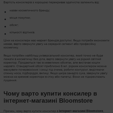
Вартість консилерів з хорошою перекриває здатністю залежить від:
назви косметичного бренду;
місця покупки;
обсяг;
кількості відтінків.
Ціни на консилери мас-маркет брендів доступні. Якщо потреби економити
немає, варто звернути увагу на середній сегмент або професійну
косметику.
Якщо потрібен найбільш універсальний консилер, який точно не буде
лежати в косметичці без діла, варто звернути увагу на рідкий світлий
коректор. Продаються такі в невеликих обсягах, але вистачає кошти
надовго. Стандартний обсяг-приблизно 6 мл. рідким консилером можна
маскувати почервоніння і синці під очима, робити контурінг, виділяючи
спинку носа, підборіддя, вилиці. Якщо шкіра занадто суха, звернути увагу
можна на кремові коректори в стіку або палетці. Вони не підкреслюють
лущення.
Чому варто купити консилер в
інтернет-магазині Bloomstore
Причин, чому варто купити консилер в
інтернет-магазині Bloomstore
,