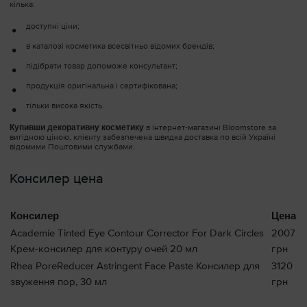
кілька:
доступні ціни;
в каталозі косметика всесвітньо відомих брендів;
підібрати товар допоможе консультант;
продукція оригінальна і сертифікована;
тільки висока якість.
Купивши декоративну косметику
в інтернет-магазині Bloomstore за
вигідною ціною, клієнту забезпечена швидка доставка по всій Україні
відомими Поштовими службами.
Консилер цена
Консилер
Цена
Academie Tinted Eye Contour Corrector For Dark Circles
2007
Крем-консилер для контуру очей 20 мл
грн
Rhea PoreReducer Astringent Face Paste Консилер для
3120
звуження пор, 30 мл
грн