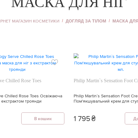
МАСКА ДЛЯ НІГ
Хайлайтер
Пудра для обличчя
ь
ЕРНЕТ МАГАЗИН КОСМЕТИКИ
ДОГЛЯД ЗА ТІЛОМ
МАСКА ДЛЯ
Коректор для
обличчя
Тональний крем
уб
Дивитися все
ve Chilled Rose Toes
Philip Martin`s Sensation Foot 
ve Chilled Rose Toes Освіжаюча
Philip Martin`s Sensation Foot Cr
з екстрактом троянди
Пом'якшувальний крем для ступ
мл.
1 795
₴
В кошик
Д