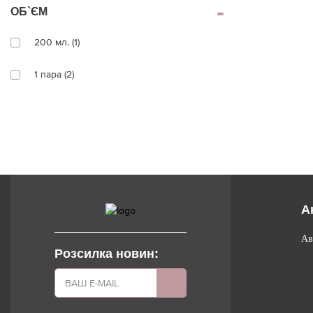
ОБ`ЄМ
200 мл. (1)
1 пара (2)
А
Ав
Розсилка новин: