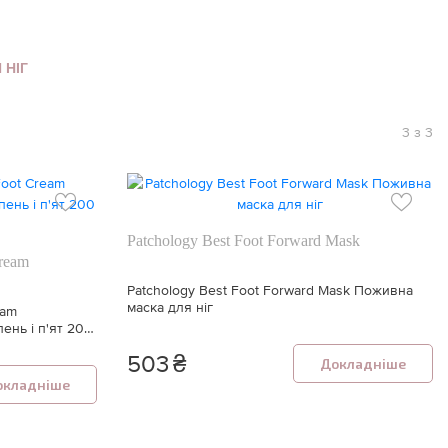
 НІГ
3 з 3
Patchology Best Foot Forward Mask
Cream
Patchology Best Foot Forward Mask Поживна
маска для ніг
eam
ень і п'ят 200
503
₴
Докладніше
окладніше