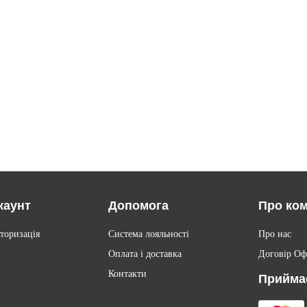
каунт
Допомога
Про ко
торизація
Система лояльності
Про нас
Оплата і доставка
Договір Оф
Контакти
Прийма