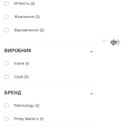
М'якість (2)
Живлення (3)
Відновлення (2)
🍓
🍓
🍓
Пом'якшення (3)
ВИРОБНИК
Відлущування (1)
Італія (1)
США (2)
БРЕНД
Patchology (2)
Philip Martin's (1)