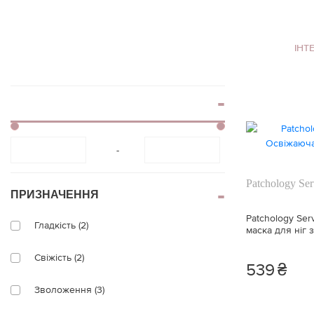
віями
Блиск для губ
Накладні вії
Контурний олівец
для губ
ІНТ
Клей для вій
Тінт для губ
Брові
Спецзасоби для г
Тіні для брів
-
Patchology Ser
ПРИЗНАЧЕННЯ
Patchology Ser
Гладкість (2)
маска для ніг 
Свіжість (2)
539
₴
Зволоження (3)