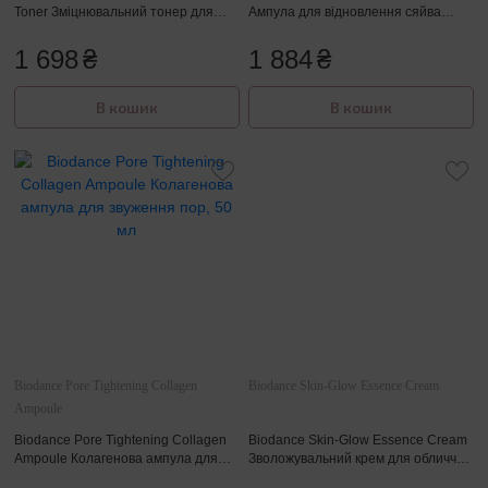
Toner Зміцнювальний тонер для
Ампула для відновлення сяйва
обличчя з PHA-кислотою, 150 мл
шкіри обличчя, 50 мл
1 698
₴
1 884
₴
В кошик
В кошик
Biodance Pore Tightening Collagen
Biodance Skin-Glow Essence Cream
Ampoule
Biodance Pore Tightening Collagen
Biodance Skin-Glow Essence Cream
Ampoule Колагенова ампула для
Зволожувальний крем для обличчя
звуження пор, 50 мл
з керамідами, 50мл