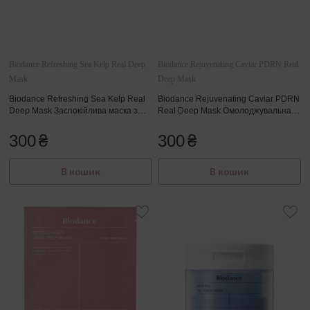
V
Дивитися все
Дивитися все
Категорія
W
Категорія
Категорія
Очищення тіла
X
Biodance Refreshing Sea Kelp Real Deep
Biodance Rejuvenating Caviar PDRN Real
Mask
Deep Mask
ВСІ
Жирна шкіра голови
Очищення обличчя
Зволоження тіла
Biodance Refreshing Sea Kelp Real
Biodance Rejuvenating Caviar PDRN
Deep Mask Заспокійлива маска з
Real Deep Mask Омолоджувальна
Об`єм
Зволоження обличчя
SPF захист
морською капустою
гідрогелева маска для обличчя
300
₴
300
₴
Фарбоване волосся
Антивікові засоби
Релакс-масаж
В кошик
В кошик
Кучеряве волосся
Для шкіри навколо очей
Крем для рук/ніг
Лупа
SPF захист
Випадання волосся
Ампули для обличчя
Відновлення волосся
Для проблемної шкіри
Термозахист, стайлінг
Автозагар для обличчя