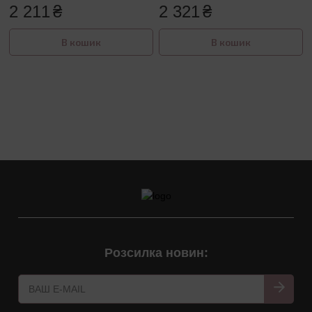
2 211
₴
2 321
₴
В кошик
В кошик
Розсилка новин: