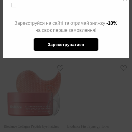
Biodance Collagen Gel Toner Pad
Biodance Caviar PDRN Eye Patches
Biodance Collagen Gel Toner Pad
Biodance Caviar PDRN Eye Patches
Зареєструйся на сайті та отримай знижку
-10%
Колагенові пади 60 шт
Патчі під очі з полінуклеотидами та
на своє перше замовлення!
ікрою
950
₴
1 029
₴
Зареєструватися
В кошик
В кошик
Biodance Collagen Peptide Eye Patches
Biodance First Synergy Toner