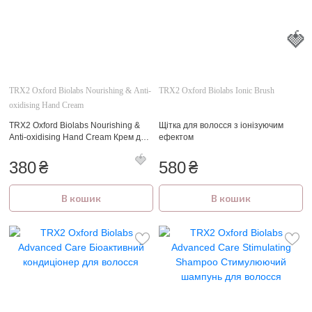
🍓
TRX2 Oxford Biolabs Nourishing & Anti-
TRX2 Oxford Biolabs Ionic Brush
🍓
oxidising Hand Cream
TRX2 Oxford Biolabs Nourishing &
Щітка для волосся з іонізуючим
Anti-oxidising Hand Cream Крем для
ефектом
рук Живильний і антиоксидантний
380
₴
580
₴
В кошик
В кошик
🍓