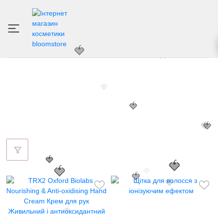
🍓
TRX2
ІНТЕРНЕТ МАГАЗИН КОСМЕТИКИ
БРЕНДИ
TRX2
🍓
🍓
🍓
🍓
🍓
🍓
🍓
🍓
🍓
🍓
🍓