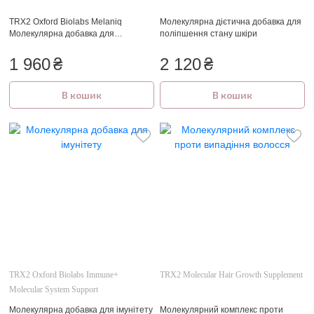
TRX2 Oxford Biolabs Melaniq
Молекулярна дієтична добавка для
Молекулярна добавка для
поліпшення стану шкіри
відновлення кольору сивого
волосся
1 960
₴
2 120
₴
В кошик
В кошик
TRX2 Oxford Biolabs Immune+
TRX2 Molecular Hair Growth Supplement
Molecular System Support
Молекулярна добавка для імунітету
Молекулярний комплекс проти