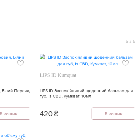
5 з 5
LIPS ID Kumquat
, Білий Персик,
LIPS ID Заспокійливий щоденний бальзам для
губ, із CBD, Кумкват, 10мл
420
₴
В кошик
В кошик