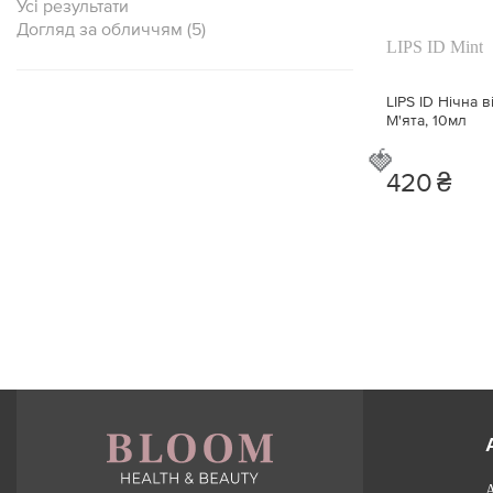
Усі результати
Догляд за обличчям (5)
LIPS ID Mint
LIPS ID Нічна 
М'ята, 10мл
🍓
420
₴