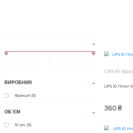
віями
Блиск для губ
Накладні вії
Контурний олівец
для губ
Клей для вій
Тінт для губ
Брові
Спецзасоби для г
Тіні для брів
-
LIPS ID Marin
ВИРОБНИК
LIPS ID Пілінг
Франція (5)
360
₴
ОБ`ЄМ
10 мл. (5)