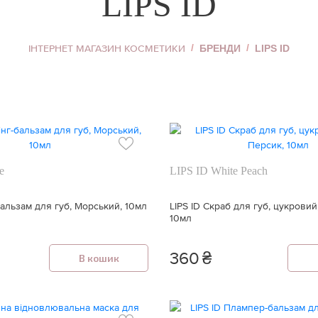
LIPS ID
Хайлайтер
Пудра для обличчя
ь
ІНТЕРНЕТ МАГАЗИН КОСМЕТИКИ
БРЕНДИ
LIPS ID
Коректор для
обличчя
Тональний крем
уб
Дивитися все
e
LIPS ID White Peach
-бальзам для губ, Морський, 10мл
LIPS ID Скраб для губ, цукровий
10мл
360
₴
В кошик