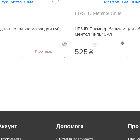
LIPS ID Menthol Chile
відновлювальна маска для губ,
LIPS ID Плампер-бальзам для об
Ментол Чилі, 10мл
🍓
🍓
🍓
525
₴
В кошик
Акаунт
Допомога
Про
Авторизація
Система лояльності
Про н