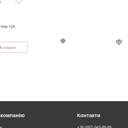
'єму губ,
🍓
🍓
В кошик
 компанію
Контакти
ас
+38 (097) 043-88-88