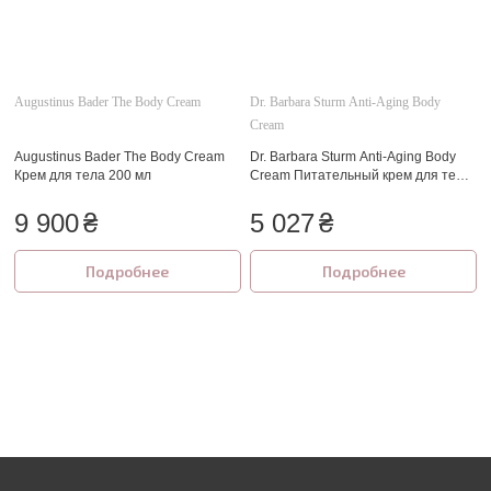
Augustinus Bader The Body Cream
Dr. Barbara Sturm Anti-Aging Body
Cream
Augustinus Bader The Body Cream
Dr. Barbara Sturm Anti-Aging Body
Крем для тела 200 мл
Cream Питательный крем для тела
200 мл.
9 900
₴
5 027
₴
Подробнее
Подробнее