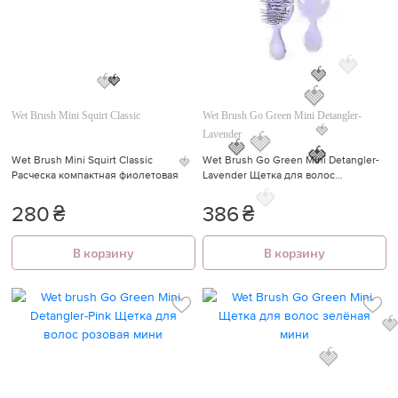
🍓
🍓
🍓
🍓
Wet Brush Mini Squirt Classic
Wet Brush Go Green Mini Detangler-
🍓
Lavender
🍓
🍓
Wet Brush Mini Squirt Classic
Wet Brush Go Green Mini Detangler-
Расческа компактная фиолетовая
Lavender Щетка для волос
🍓
лавандовая мини
280
₴
386
₴
🍓
В корзину
В корзину
🍓
🍓
🍓