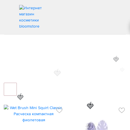
WET BRUSH
ИНТЕРНЕТ МАГАЗИН КОСМЕТИКИ
БРЕНДЫ
WET BRUSH
🍓
🍓
🍓
🍓
🍓