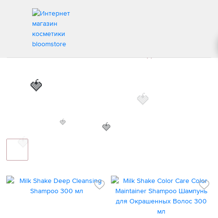
🍓
MILK SHAKE
ИНТЕРНЕТ МАГАЗИН КОСМЕТИКИ
БРЕНДЫ
MILK SHAKE
🍓
🍓
🍓
🍓
🍓