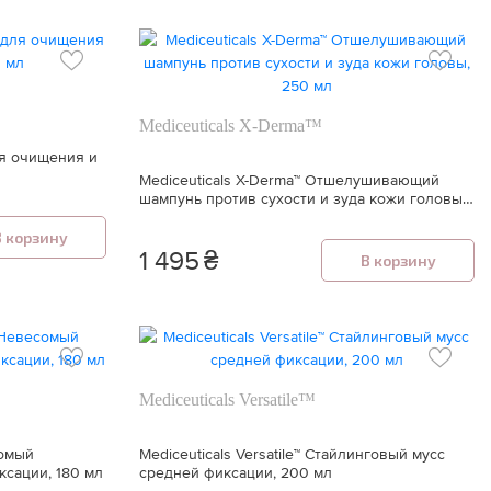
Mediceuticals X-Derma™
ля очищения и
Mediceuticals X-Derma™ Отшелушивающий
шампунь против сухости и зуда кожи головы,
250 мл
В корзину
1 495
₴
В корзину
Mediceuticals Versatile™
сомый
Mediceuticals Versatile™ Стайлинговый мусс
ксации, 180 мл
средней фиксации, 200 мл