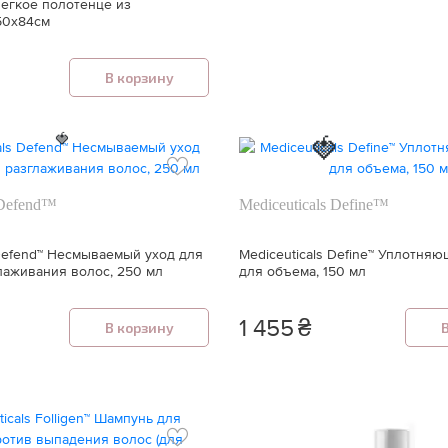
Легкое полотенце из
50х84см
В корзину
🍓
🍓
 Defend™
Mediceuticals Define™
 Defend™ Несмываемый уход для
Mediceuticals Define™ Уплотня
лаживания волос, 250 мл
для объема, 150 мл
1 455
₴
В корзину