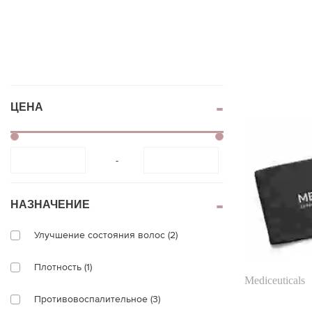
Губная помада
Уход за бровями и
ресницами
Блеск для губ
Накладные
ресницы
Контурный
карандаш для губ
Клей для ресниц
Тинт для губ
Спецсредства дл
Брови
ЦЕНА
губ
Тени для бровей
-
НАЗНАЧЕНИЕ
Улучшение состояния волос (2)
Плотность (1)
Mediceuticals
Противовоспалительное (3)