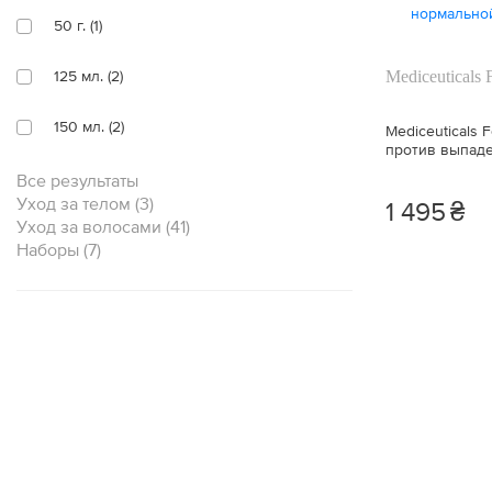
50 г. (1)
Против выпадения волос (7)
125 мл. (2)
Mediceuticals 
Детокс (3)
150 мл. (2)
Mediceuticals 
Защита (9)
против выпаде
склонной к жи
250 мл. (16)
Все результаты
Разглаживание (2)
Уход за телом (3)
1 495
₴
Уход за волосами (41)
1 шт. (3)
Ускоряет рост волос (6)
Наборы (7)
30 мл. (1)
Антивозрастное (2)
475 мл. (1)
Восстановление (9)
250 мл.+ 250 мл. + 125 мл. (3)
Очищение (1)
250 мл.+ 250 мл. + 250 мл. (4)
Смягчение (2)