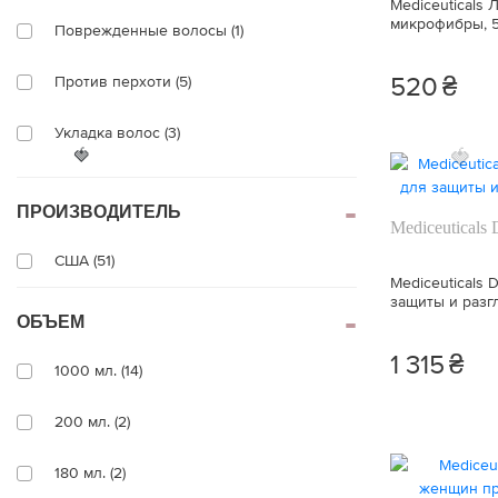
Mediceuticals 
микрофибры, 
Поврежденные волосы (1)
520
₴
Против перхоти (5)
Укладка волос (3)
🍓
🍓
Для распутывания (1)
ПРОИЗВОДИТЕЛЬ
Mediceuticals
Сухость (4)
США (51)
Mediceuticals
Объем (11)
защиты и разг
ОБЪЕМ
Заживление (3)
1 315
₴
1000 мл. (14)
Лечение (10)
200 мл. (2)
Фиксация (4)
180 мл. (2)
Блеск (12)