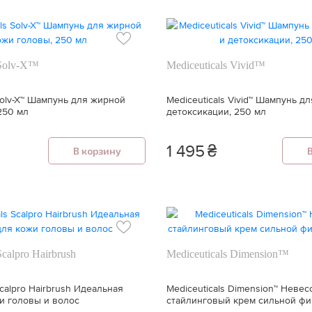
 Solv-X™
Mediceuticals Vivid™
Solv-X™ Шампунь для жирной
Mediceuticals Vivid™ Шампунь д
250 мл
детоксикации, 250 мл
1 495
₴
В корзину
Scalpro Hairbrush
Mediceuticals Dimension™
Scalpro Hairbrush Идеальная
Mediceuticals Dimension™ Неве
и головы и волос
стайлинговый крем сильной фи