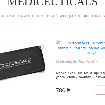
MEDICEUTICALS
Хайлайтер
Пудра для лица
ИНТЕРНЕТ МАГАЗИН КОСМЕТИКИ
БРЕНДЫ
MEDICEUTICALS
Корректор для лица
Тональный крем
я
Смотреть всё
Mediceuticals Dual Moist™
Mediceuticals Dual Moist™ Крем 
увлажнения и заживления кожи 
30 мл
780
₴