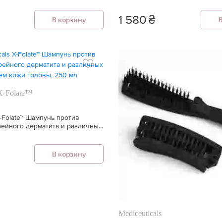
1 580
₴
В корзину
 X-Folate™
X-Folate™ Шампунь против
рейного дерматита и различных
головы, 250 мл
В корзину
Mediceuticals