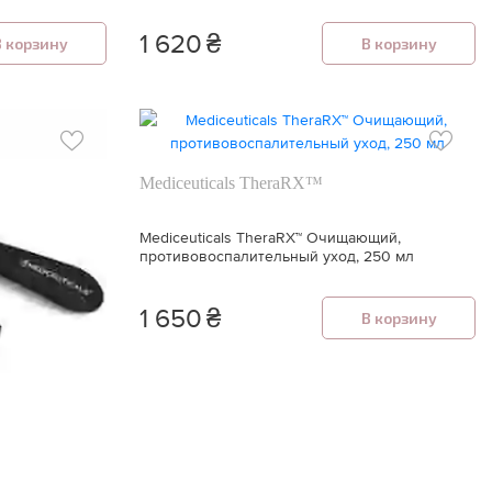
1 620
₴
В корзину
В корзину
Mediceuticals TheraRX™
Mediceuticals TheraRX™ Очищающий,
противовоспалительный уход, 250 мл
1 650
₴
В корзину