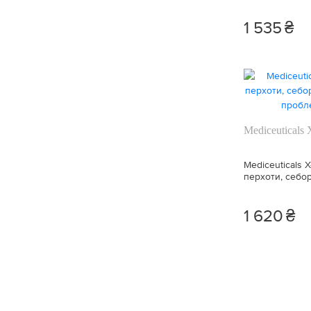
Аксессуар для волос (1)
1 535
₴
Увлажнение кожи (7)
Успокаивает кожу (9)
Очищение кожи (5)
Mediceuticals
Питания волос (2)
Mediceuticals 
Тонкие волосы (3)
перхоти, себо
проблем кожи 
1 620
₴