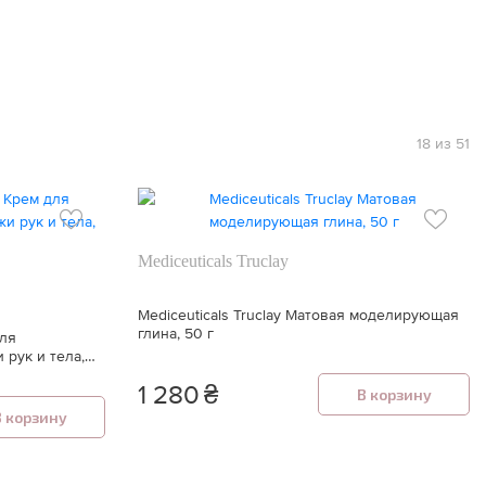
18 из 51
Mediceuticals Truclay
Mediceuticals Truclay Матовая моделирующая
глина, 50 г
для
рук и тела,
1 280
₴
В корзину
В корзину