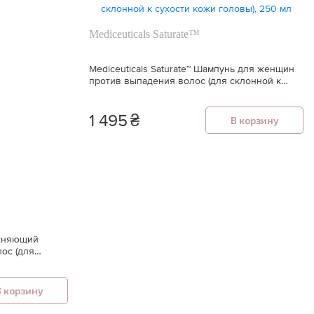
Mediceuticals Saturate™
Mediceuticals Saturate™ Шампунь для женщин
против выпадения волос (для склонной к
сухости кожи головы), 250 мл
1 495
₴
В корзину
ажняющий
ос (для
ы), 250 мл
В корзину