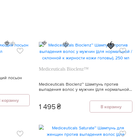
🍓
🍓
🍓
🍓
🍓
🍓
Mediceuticals Bioclenz™
ющий лосьон
Mediceuticals Bioclenz™ Шампунь против
выпадения волос у мужчин (для нормальной /
склонной к жирности кожи головы), 250 мл
В корзину
1 495
₴
В корзину