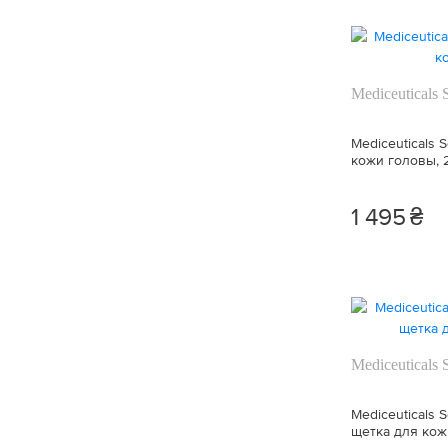
Здоровье (2)
Уход за волосами (17)
Mediceuticals
Эластичность (2)
Себорегуляция (2)
Mediceuticals 
кожи головы, 
Жирная кожа головы (1)
1 495
₴
Сухая кожа головы (3)
Уход за кожей головы (3)
Проблемная кожа (4)
Mediceuticals 
Увлажнение волос (10)
Mediceuticals 
Питание кожи (2)
щетка для кож