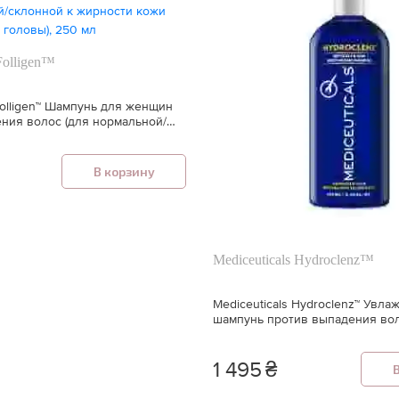
Folligen™
Folligen™ Шампунь для женщин
ния волос (для нормальной/
рности кожи головы), 250 мл
В корзину
Mediceuticals Hydroclenz™
Mediceuticals Hydroclenz™ Увл
шампунь против выпадения вол
склонной к сухости кожи голов
1 495
₴