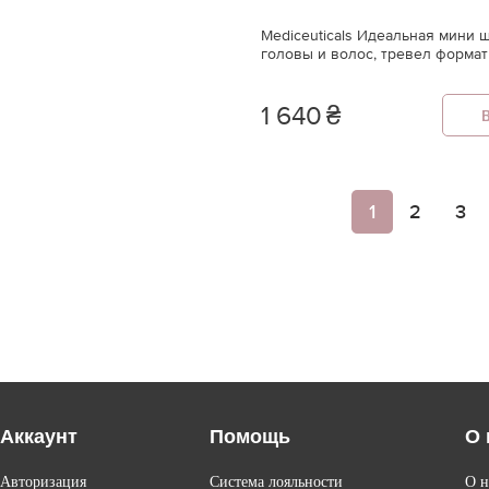
Mediceuticals Идеальная мини 
головы и волос, тревел формат
1 640
₴
1
2
3
Аккаунт
Помощь
О 
Авторизация
Система лояльности
О н