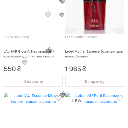
🍓
🍓
🍓
LAvHAIR Glossify
Lebel Mother Essence
🍓
LAvHAIR Glossify Несмываемый
Lebel Mother Essence Эссенция для
крем-флюид для интенсивного
волос базовая
🍓
ухода за волосами 25 мл
550
₴
1 985
₴
🍓
В корзину
В корзину
NEW
🍓