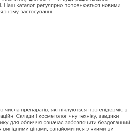
сті. Наш каталог регулярно поповнюється новими
лярному застосуванні.
числа препаратів, які піклуються про епідерміс в
ційні Склади і косметологічну техніку, завдяки
етику для обличчя означає забезпечити бездоганний
я вигідними цінами, ознайомитися з якими ви