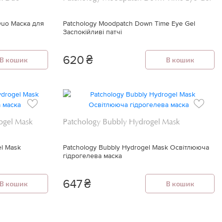
Duo Маска для
Patchology Moodpatch Down Time Eye Gel
Заспокійливі патчі
620
₴
В кошик
В кошик
ogel Mask
Patchology Bubbly Hydrogel Mask
el Mask
Patchology Bubbly Hydrogel Mask Освітлююча
гідрогелева маска
647
₴
В кошик
В кошик