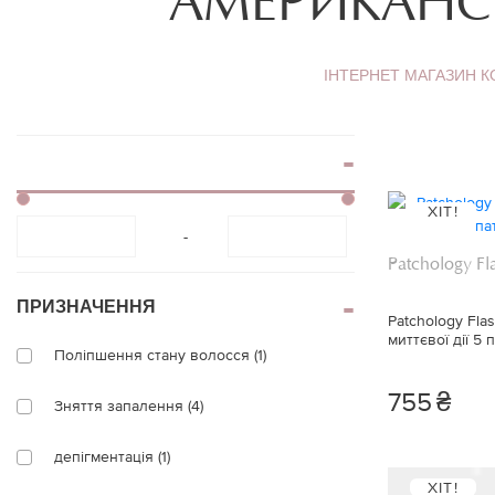
АМЕРИКАНС
віями
Блиск для губ
Накладні вії
Контурний олівец
ІНТЕРНЕТ МАГАЗИН 
для губ
Клей для вій
Тінт для губ
Брові
Спецзасоби для г
Тіні для брів
ХІТ!
-
Patchology Fl
ПРИЗНАЧЕННЯ
Patchology Fla
миттєвої дії 5 
Поліпшення стану волосся (1)
755
₴
Зняття запалення (4)
депігментація (1)
ХІТ!