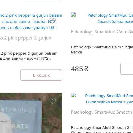
Patchology SmartMud Calm Si
o.2 pink pepper & gurjun
Patchology SmartMud Calm Singl
маска
2 pink pepper & gurjun balsam
ль для ванни - аромат №2
ь та бальзам гурджун 113 г
485
₴
В кошик
Patchology SmartMud Smooth 
Patchology SmartMud Smooth Sin
Оновлююча маска з кислотами