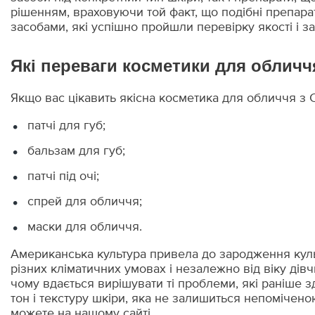
Детокс (4)
118 мл. (7)
рішенням, враховуючи той факт, що подібні препара
засобами, які успішно пройшли перевірку якості і 
326 Main Attraction/Перлово-рожевий (1)
Наповнення (2)
170 мл. (1)
Які переваги косметики для облич
Ivory (1)
Пожвавлення (3)
6 пар (1)
Berry (1)
Якщо вас цікавить якісна косметика для обличчя з 
Антиоксидант (44)
6 шт. (1)
патчі для губ;
Lychee (1)
Охолодження (14)
15 пар (3)
бальзам для губ;
Guava (1)
Демакіяж (20)
60 г. (4)
патчі під очі;
Pomegranate (1)
Регенерація (63)
74 г. (4)
спрей для обличчя;
маски для обличчя.
Зволоження (291)
79 г. (1)
Американська культура привела до зародження культ
Омолодження (78)
51,2 мл. (1)
різних кліматичних умовах і незалежно від віку дів
чому вдається вирішувати ті проблеми, які раніше
Вирівнювання (57)
53 г. (1)
тон і текстуру шкіри, яка не залишиться непомічен
можете на нашому сайті.