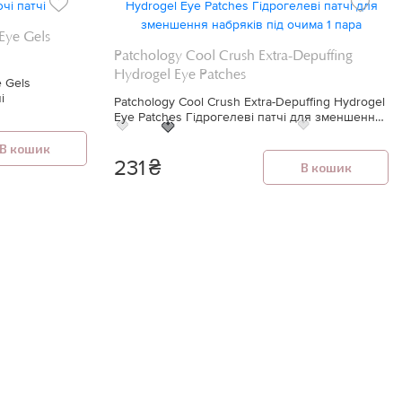
 Eye Gels
Patchology Cool Crush Extra-Depuffing
Hydrogel Eye Patches
e Gels
і
Patchology Cool Crush Extra-Depuffing Hydrogel
Eye Patches Гідрогелеві патчі для зменшення
🍓
🍓
🍓
набряків під очима 1 пара
В кошик
231
₴
В кошик