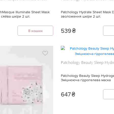
shMasque Illuminate Sheet Mask
Patchology Hydrate Sheet Mask 
 сяйва шкіри 2 шт.
зволоження шкіри 2 шт.
539
₴
В кошик
Patchology Beauty Sleep Hydr
Patchology Beauty Sleep Hydrog
Зміцнююча гідрогелева маска
647
₴