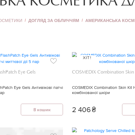
ЬКА КОСМЕТИКА Д
Хайлайтер
Пудра для обличчя
ь
КОСМЕТИКИ
ДОГЛЯД ЗА ОБЛИЧЧЯМ
АМЕРИКАНСЬКА КОСМ
Коректор для
обличчя
Тональний крем
уб
Дивитися все
ХІТ!
ashPatch Eye Gels
COSMEDIX Combination Skin 
shPatch Eye Gels Антивікові патчі
COSMEDIX Combination Skin Kit 
пар
комбінованої шкіри
2 406
₴
В кошик