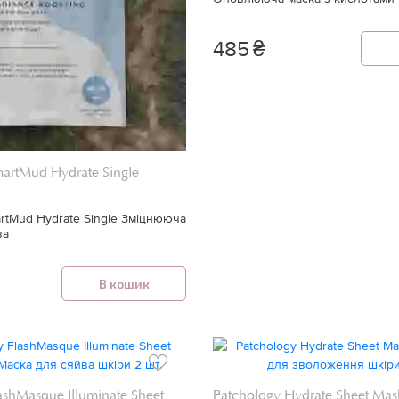
485
₴
artMud Hydrate Single
artMud Hydrate Single Зміцнююча
ва
В кошик
ashMasque Illuminate Sheet
Patchology Hydrate Sheet Ma