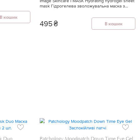
Image Skincare I MASK Hydrating hydrogel sheet
mask Гідрогелева зволожувальна маска з
вулканічною водою
В кошик
495
₴
В кошик
sk Duo
Patchology Moodpatch Down Time Eye Gel