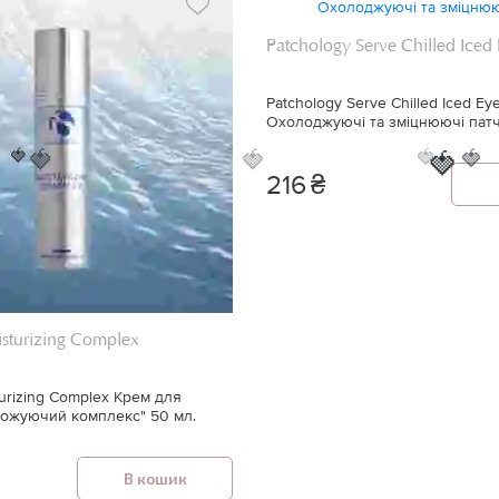
Patchology Serve Chilled Iced
Patchology Serve Chilled Iced Ey
Охолоджуючі та зміцнюючі патч
🍓
🍓
🍓
🍓
🍓
🍓
216
₴
oisturizing Complex
sturizing Complex Крем для
ожуючий комплекс" 50 мл.
В кошик