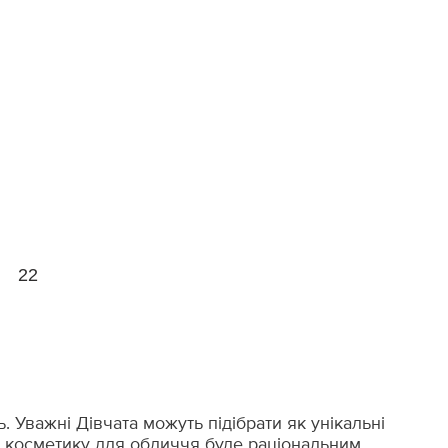
22
. Уважні Дівчата можуть підібрати як унікальні
ку косметику для обличчя буде раціональним