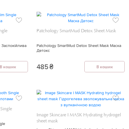
ngle
Patchology SmartMud Detox Sheet Mask
e Заспокійлива
Patchology SmartMud Detox Sheet Mask Маска
Детокс
485
₴
В кошик
В кошик
Single
Image Skincare I MASK Hydrating hydrogel
sheet mask
gle