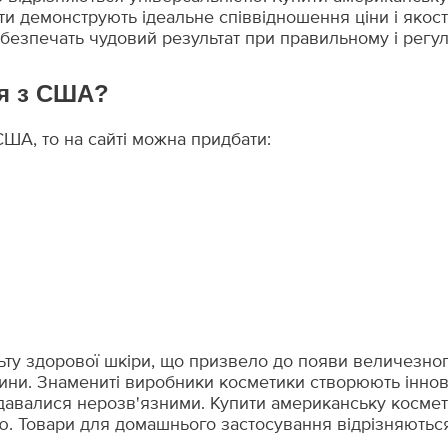
ти демонструють ідеальне співвідношення ціни і яко
забезпечать чудовий результат при правильному і регу
чя з США?
США, то на сайті можна придбати:
у здорової шкіри, що призвело до появи величезного 
чини. Знамениті виробники косметики створюють іннова
 здавалися нерозв'язними. Купити американську косм
ою. Товари для домашнього застосування відрізняютьс