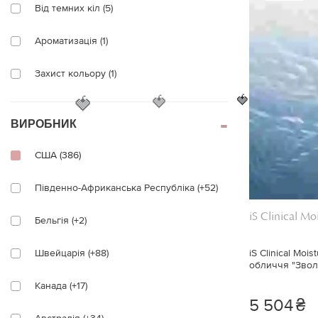
Від темних кіл (5)
Ароматизація (1)
Захист кольору (1)
🍓
🍓
🍓
Проти пігментації (8)
ВИРОБНИК
Пади (1)
США (386)
Чорні точки (3)
Південно-Африканська Республіка (+52)
Виразність (11)
iS Clinical M
Бельгія (+2)
Вітаміни (2)
Швейцарія (+88)
iS Clinical Moi
обличчя "Звол
Гідратація (6)
Канада (+17)
5 504
₴
Подовження (4)