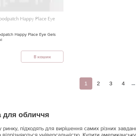
oodpatch Happy Place Eye
dpatch Happy Place Eye Gels
чі
В кошик
1
2
3
4
...
 для обличчя
 ринку, підходять для вирішення самих різних завдань
 що відрізняються універсальністю. Купити американсь