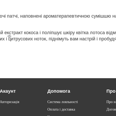
ючі патчі, наповнені ароматерапевтичною сумішшю над
 екстракт кокоса і поліпшує шкіру квітка лотоса відм
🍓
і цитрусових ноток, піднімуть вам настрій і пробуд
Акаунт
Допомога
Про
Авторизація
Система лояльності
Про н
Оплата і доставка
Догов