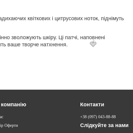
ихаючих квіткових і цитрусових ноток, піднімуть
інно зволожують шкіру. Ці патчі, наповнені
🍓
ять ваше творче натхнення.
 компанію
Контакти
ас
+38 (097) 043-88-88
Слідкуйте за нами
ір Оферти