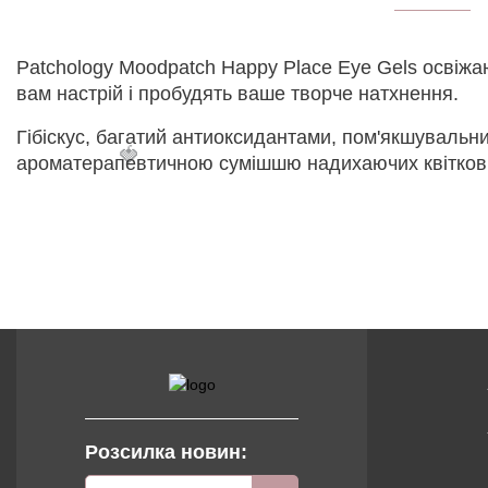
Patchology Moodpatch Happy Place Eye Gels освіжа
вам настрій і пробудять ваше творче натхнення.
Гібіскус, багатий антиоксидантами, пом'якшувальний
🍓
ароматерапевтичною сумішшю надихаючих квіткових 
Розсилка новин: