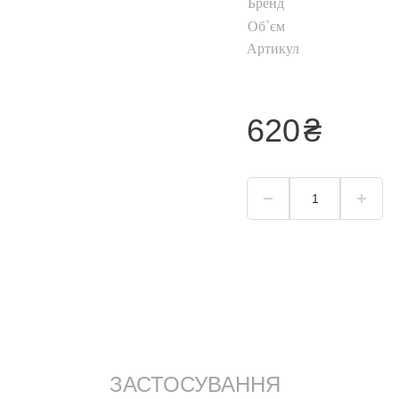
Бренд
Хайлайтер
Об`єм
ь
Пудра для обличчя
Артикул
Коректор для
обличчя
уб
Тональний крем
620
₴
Дивитися все
ЗАСТОСУВАННЯ