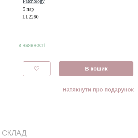
Patchology
5 пар
LL2260
в наявності
В кошик
Натякнути про подарунок
СКЛАД