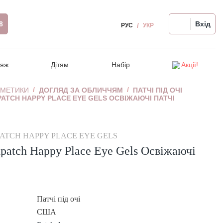
8
Вхід
РУС
УКР
іяж
Дітям
Набір
Акції!
СМЕТИКИ
ДОГЛЯД ЗА ОБЛИЧЧЯМ
ПАТЧІ ПІД ОЧІ
TCH HAPPY PLACE EYE GELS ОСВІЖАЮЧІ ПАТЧІ
и
Відновлення волосся
Ампули для обличчя
Релакс-масаж
Догляд за волоссям
Розпродаж!
чя
Термозахист, стайлінг
Для проблемної шкіри
Крем для рук/ніг
Гігієна порожнини рота
я
Аксесуари для волосся
Автозагар для обличчя
TCH HAPPY PLACE EYE GELS
 очей
Девайси для волосся
Девайси для обличчя
patch Happy Place Eye Gels Освіжаючі
Чутлива шкіра голови
я
Патчі під очі
США