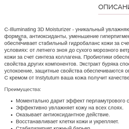
ОПИСАН
C-Illuminating 3D Moisturizer - уникальный увла
формула, антиоксиданты, уменьшение гиперпигмент
🍓
обеспечивает стабильный гидробаланс кожи за с
условиях: от летнего зноя до сухого морозного ве
кожи за счет синтеза коллагена. Пробиотики обес
свойства других компонентов. Экстракт буряка сп
успокоение, защитные свойства обеспечиваются о
С кремом от Instytutum ваша кожа получит качеств
Преимущества:
Моментально дарит эффект перламутрового с
Эффективно увлажняет кожу на всех слоях.
Оказывает антиоксидантное действие.
Восстанавливает клетки кожи и укрепляет.
Стабилизирует кожный барьер.