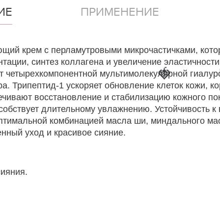
ИЕ
ПРИМЕНЕНИЕ
жняющий крем с перламутровыми микрочастичками, ко
ации, синтез коллагена и увеличение эластичности
🍓
чет четырехкомпонентной мультимолекулярной гиалу
тра. Трипептид-1 ускоряет обновление клеток кожи, 
печивают восстановление и стабилизацию кожного по
особствует длительному увлажнению. Устойчивость к
птимальной комбинацией масла ши, миндального мас
енный уход и красивое сияние.
ияния.