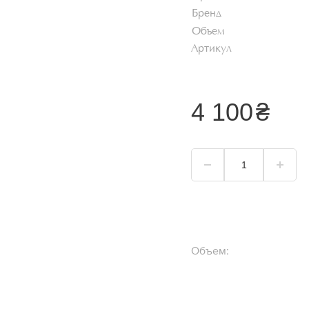
Хайлайтер
Бренд
Пудра для лица
Объем
Артикул
Корректор для лица
Тональный крем
я
4 100
₴
Смотреть всё
Объем: