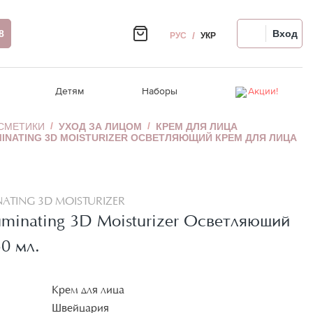
8
Вход
РУС
УКР
Детям
Наборы
Акции!
ОСМЕТИКИ
УХОД ЗА ЛИЦОМ
КРЕМ ДЛЯ ЛИЦА
MINATING 3D MOISTURIZER ОСВЕТЛЯЮЩИЙ КРЕМ ДЛЯ ЛИЦА
вы
Восстановление волос
Ампулы для лица
Релакс-массаж
Уход за волосами
Распродажа!
Термозащита, стайлинг
Для проблемной кожи
Крем для рук/ног
Гигиена полости рта
сы
едства
Аксессуары для волос
Автозагар для лица
NATING 3D MOISTURIZER
лаз
Девайсы для волос
Девайсы для лица
luminating 3D Moisturizer Осветляющий
Чувствительная кожа головы
0 мл.
Крем для лица
Швейцария