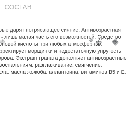
СОСТАВ
торые дарят потрясающее сияние. Антивозрастная
 - лишь малая часть его возможностей. Средство
🍓
🍓
🍓
🍓
🍓
роновой кислоты при любых атмосферных
корректирует морщинки и недостаточную упругость
крова. Экстракт граната дополняет антивозрастные
 воспалениям, разглаживание, смягчение,
ла, масла жожоба, аллантоина, витаминов В5 и Е.