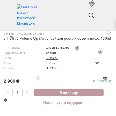
🍓
🍓
ИНТЕРНЕТ МАГАЗИН КОСМЕТИКИ
УХОД ЗА ВОЛОСАМИ
S-HEART-S VOLUME UP
S-HEART-S VOLUME UP MIST
S-Heart-S Volume Up Mist спрей для роста и объема волос 150ml
🍓
Тип товара
Спрей для волос
🍓
🍓
🍓
Производитель
Япония
Бренд
S-Heart-S
Объем
150 мл.
🍓
Артикул
SH2312
🍓
🍓
2 900
₴
в наличии
В корзину
🍓
Намекнуть о подарке