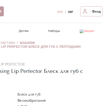
8
Вход
РУС
УКР
Детям
Наборы
Акции!
ОСМЕТИКИ
МАКИЯЖ
G LIP PERFECTOR БЛЕСК ДЛЯ ГУБ С ПЕПТИДАМИ
вы
Восстановление волос
Ампулы для лица
Релакс-массаж
Уход за волосами
Распродажа!
Термозащита, стайлинг
Для проблемной кожи
Крем для рук/ног
Гигиена полости рта
сы
едства
Аксессуары для волос
Автозагар для лица
LIP PERFECTOR
лаз
Девайсы для волос
Девайсы для лица
ing Lip Perfector Блеск для губ с
Чувствительная кожа головы
Блеск для губ
Великобритания