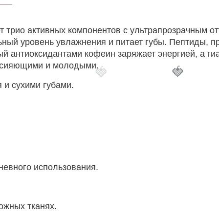
ет трио активных компонентов с ультрапрозрачным о
ый уровень увлажнения и питает губы. Пептиды, п
й антиоксидантами кофеин заряжает энергией, а гиа
и сияющими и молодыми.
🍓
🍓
 и сухими губами.
невного использования.
ожных тканях.