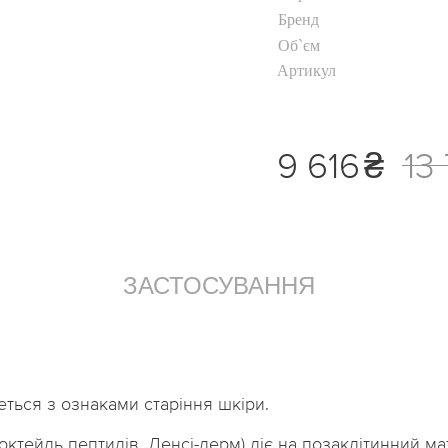
Бренд
Хайлайтер
Об`єм
ь
Пудра для обличчя
Артикул
Коректор для
обличчя
уб
Тональний крем
9 616
₴
13
Дивитися все
ЗАСТОСУВАННЯ
еться з ознаками старіння шкіри.
коктейль пептидів, Денсі-дерм) діє на позаклітинний м