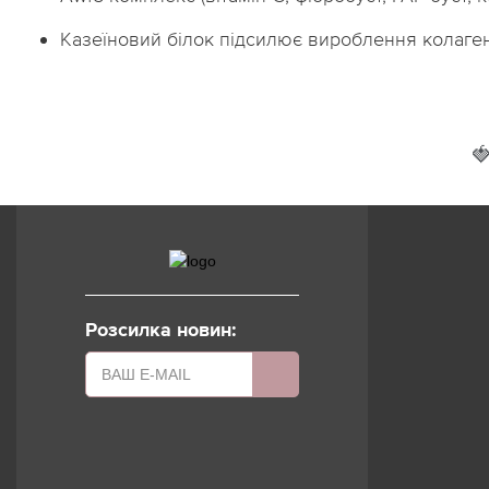
Казеїновий білок підсилює вироблення колаген

Розсилка новин: