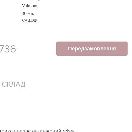
Valmont
30 мл.
VA4458
 736
Передзамовлення
СКЛАД
атрикс і надає антивіковий ефект.