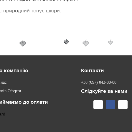
є природний тонус шкіри.
🍓
🍓
🍓
🍓
о компанію
Контакти
 нас
+38 (097) 043-88-88
Слідкуйте за нами
овір Оферти
иймаємо до оплати