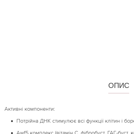
віями
Блиск для губ
Накладні вії
Контурний олівец
для губ
Клей для вій
Тінт для губ
Брові
Спецзасоби для г
Тіні для брів
ОПИС
Активні компоненти:
Потрійна ДНК стимулює всі функції клітин і бор
Аwf5 комплекс (вітамін С, фібробуст, ГАГ-буст, 