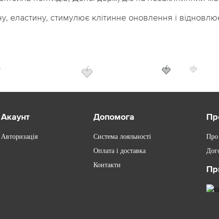
у, еластину, стимулює клітинне оновлення і відновлю

🍓
🍓
🍓
Акаунт
Допомога
Пр
Авторизація
Система лояльності
Про
Оплата і доставка
Дог
Контакти
Пр