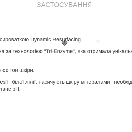
ЗАСТОСУВАННЯ
сироваткою Dynamic Resurfacing.
🍓
🍓
за технологією "Tri-Enzyme", яка отримала унікальни
нює тон шкіри.
резії і білої лілії, насичують шкіру мінералами і нео
ланс рН.