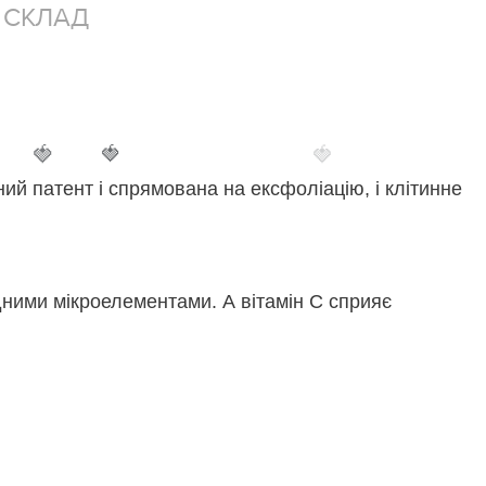
СКЛАД
🍓
🍓
🍓
й патент і спрямована на ексфоліацію, і клітинне
бхідними мікроелементами. А вітамін С сприяє