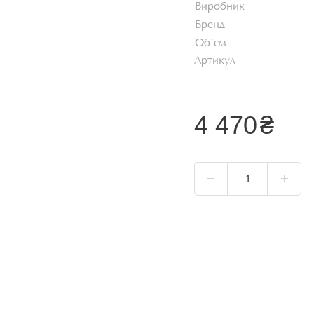
Виробник
Хайлайтер
Бренд
Пудра для обличчя
ь
Об`єм
Коректор для
Артикул
обличчя
Тональний крем
уб
Дивитися все
4 470
₴