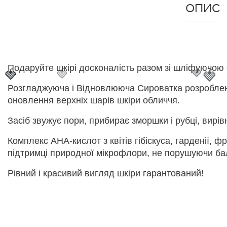
ОПИС
Подаруйте шкірі досконалість разом зі шліфуючою 
🍓
🍓
🍓
🍓
🍓
Розгладжуюча і Відновлююча Сироватка розроблена 
оновлення верхніх шарів шкіри обличчя.
Засіб звужує пори, прибирає зморшки і рубці, вирів
Комплекс АНА-кислот з квітів гібіскуса, гарденії, ф
підтримці природної мікрофлори, не порушуючи ба
Рівний і красивий вигляд шкіри гарантований!