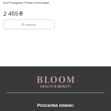
And Frangipani Flower Кокосовий
скраб для тіла з ароматом лотоса і
франжипані
2 455
₴
В кошик
Розсилка новин: