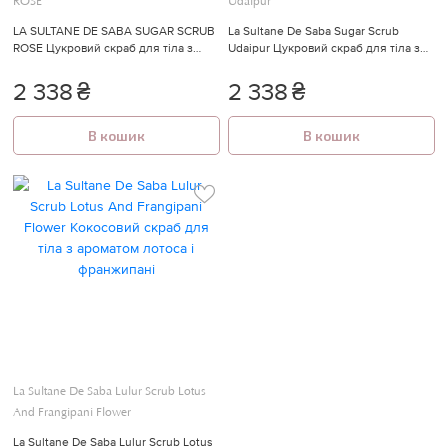
ROSE
Udaipur
LA SULTANE DE SABA SUGAR SCRUB
La Sultane De Saba Sugar Scrub
ROSE Цукровий скраб для тіла з
Udaipur Цукровий скраб для тіла з
ароматом троянди
ароматом мускусу, ладана та ванілі
2 338
₴
2 338
₴
В кошик
В кошик
La Sultane De Saba Lulur Scrub Lotus
And Frangipani Flower
La Sultane De Saba Lulur Scrub Lotus