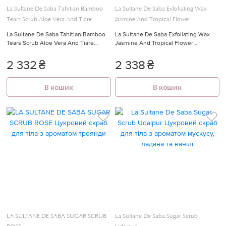
La Sultane De Saba Tahitian Bamboo
La Sultane De Saba Exfoliating Wax
Tears Scrub Aloe Vera And Tiare
Jasmine And Tropical Flower
Flowers
La Sultane De Saba Tahitian Bamboo
La Sultane De Saba Exfoliating Wax
Tears Scrub Aloe Vera And Tiare
Jasmine And Tropical Flower
Flowers Скраб для тіла з бамбуком
Восковий скраб для тіла з ароматом
300 мл
жасміну і тропічних квітів
2 332
₴
2 338
₴
В кошик
В кошик
LA SULTANE DE SABA SUGAR SCRUB
La Sultane De Saba Sugar Scrub