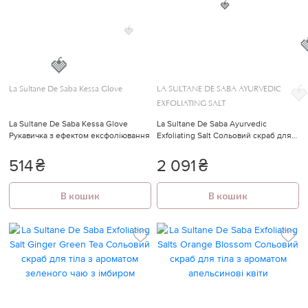
🍓
🍓
🍓
🍓
🍓
La Sultane De Saba Kessa Glove
LA SULTANE DE SABA AYURVEDIC

EXFOLIATING SALT
La Sultane De Saba Kessa Glove
La Sultane De Saba Ayurvedic
Рукавичка з ефектом ексфоліювання
Exfoliating Salt Сольовий скраб для
тіла аюрведичний
514
₴
2 091
₴
В кошик
В кошик