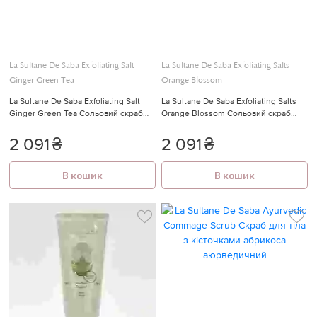
🍓
La Sultane De Saba Exfoliating Salt
La Sultane De Saba Exfoliating Salts
Ginger Green Tea
Orange Blossom
La Sultane De Saba Exfoliating Salt
La Sultane De Saba Exfoliating Salts
Ginger Green Tea Сольовий скраб
Orange Blossom Сольовий скраб
для тіла з ароматом зеленого чаю з
для тіла з ароматом апельсинові
імбиром
квіти
2 091
₴
2 091
₴
В кошик
В кошик