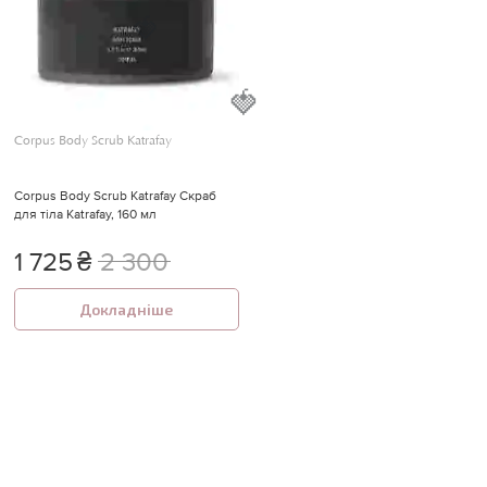
🍓
🍓
Corpus Body Scrub Katrafay
Corpus Body Scrub Katrafay Скраб
для тіла Katrafay, 160 мл
1 725
₴
2 300
Докладніше