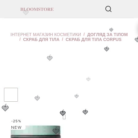
🍓
СКРАБ ДЛЯ ТІЛА CORPUS
🍓
ІНТЕРНЕТ МАГАЗИН КОСМЕТИКИ
ДОГЛЯД ЗА ТІЛОМ
СКРАБ ДЛЯ ТІЛА
СКРАБ ДЛЯ ТІЛА CORPUS

🍓
🍓
🍓
🍓
🍓
🍓
🍓
🍓
-25%
NEW
🍓