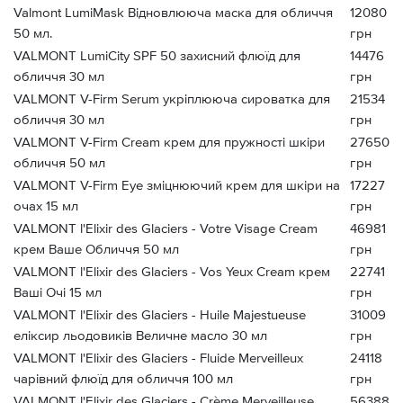
Valmont LumiMask Відновлююча маска для обличчя
12080
50 мл.
грн
VALMONT LumiCity SPF 50 захисний флюїд для
14476
обличчя 30 мл
грн
VALMONT V-Firm Serum укріплююча сироватка для
21534
обличчя 30 мл
грн
VALMONT V-Firm Cream крем для пружності шкіри
27650
обличчя 50 мл
грн
VALMONT V-Firm Eye зміцнюючий крем для шкіри на
17227
очах 15 мл
грн
VALMONT l'Elixir des Glaciers - Votre Visage Cream
46981
крем Ваше Обличчя 50 мл
грн
VALMONT l'Elixir des Glaciers - Vos Yeux Cream крем
22741
Ваші Очі 15 мл
грн
VALMONT l'Elixir des Glaciers - Huile Majestueuse
31009
еліксир льодовиків Величне масло 30 мл
грн
VALMONT l'Elixir des Glaciers - Fluide Merveilleux
24118
чарівний флюїд для обличчя 100 мл
грн
VALMONT l'Elixir des Glaciers - Crème Merveilleuse
56388