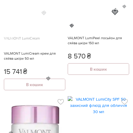
🍓
🍓
🍓
🍓
VALMONT LumiPeel лосьйон для
VALMONT LumiCream
сяйва шкіри 150 мл
VALMONT LumiCream крем для
8 570
₴
сяйва шкіри 50 мл
В кошик
15 741
₴
В кошик
🍓
🍓