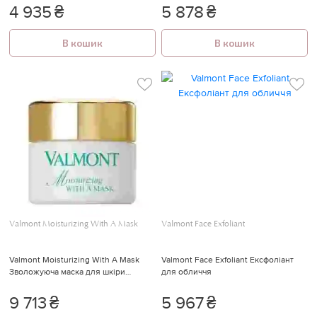
4 935
₴
5 878
₴
В кошик
В кошик
Valmont Moisturizing With A Mask
Valmont Face Exfoliant
Valmont Moisturizing With A Mask
Valmont Face Exfoliant Ексфоліант
Зволожуюча маска для шкіри
для обличчя
обличчя
9 713
₴
5 967
₴