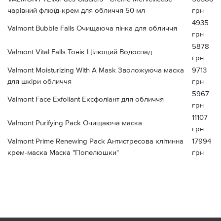
чарівний флюїд-крем для обличчя 50 мл
грн
4935
Valmont Bubble Falls Очищаюча пінка для обличчя
грн
5878
Valmont Vital Falls Тонік Цілющий Водоспад
грн
Valmont Moisturizing With A Mask Зволожуюча маска
9713
для шкіри обличчя
грн
5967
Valmont Face Exfoliant Ексфоліант для обличчя
грн
11107
Valmont Purifying Pack Очищаюча маска
грн
Valmont Prime Renewing Pack Антистресова клітинна
17994
крем-маска Маска "Попелюшки"
грн