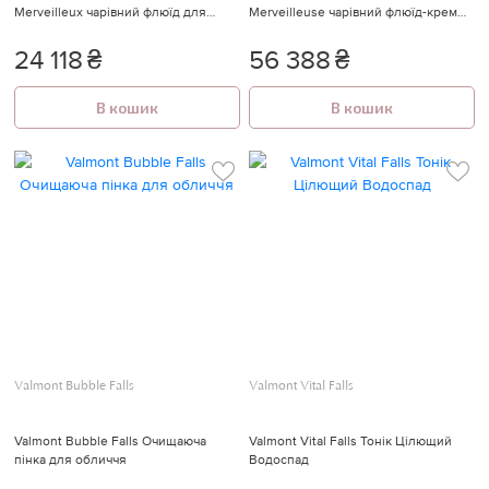
Merveilleux чарівний флюїд для
Merveilleuse чарівний флюїд-крем
обличчя 100 мл
для обличчя 50 мл
24 118
₴
56 388
₴
В кошик
В кошик
Valmont Bubble Falls
Valmont Vital Falls
Valmont Bubble Falls Очищаюча
Valmont Vital Falls Тонік Цілющий
пінка для обличчя
Водоспад