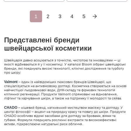
1
2
3
4
5
Представлені бренди
швейцарської косметики
Швейцарія давно асоціюється з точністю, чистотою та інноваціями — ці
якості відбиваються й у її косметиці. У каталозі Bloom зібрані швейцарські
бренди, які поєднують високі технології, клінічні дослідження та турботу
про шкіру:
Valmont
– один із найвідоміших люксових брендів Швейцарії, що
спеціалізується на антивіковому догляді. Косметика створюється на основі
найчистішої льодовикової води, ДНК-складу та фірмових технологій
клітинної регенерації. Продукти Valmont спрямовані на відновлення,
ліфтинг та харчування шкіри, а також на підтримку її молодості та сяйва.
CHADO
– нішевий бренд, натхненний мистецтвом макіяжу та догляду. У
центрі філософії – акцент на природну красу та повагу до шкіри. Продукти
CHADO особливо відомі засобами для догляду за бровами, віями та
губами. Формули поєднують рослинні екстракти та високоефективні
активи, підкреслюючи натуральні риси обличчя.