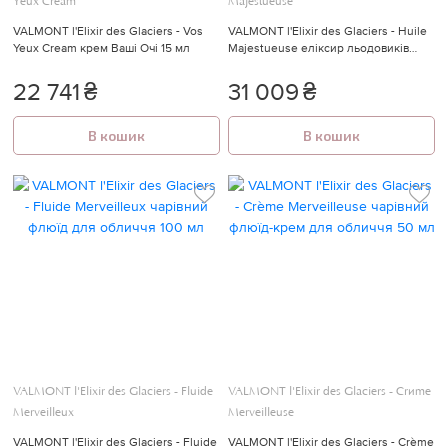
Yeux Cream
Majestueuse
VALMONT l'Elixir des Glaciers - Vos
VALMONT l'Elixir des Glaciers - Huile
Yeux Cream крем Ваші Очі 15 мл
Majestueuse еліксир льодовиків
Величне масло 30 мл
22 741
₴
31 009
₴
В кошик
В кошик
VALMONT l'Elixir des Glaciers - Fluide
VALMONT l'Elixir des Glaciers - Crème
Merveilleux
Merveilleuse
VALMONT l'Elixir des Glaciers - Fluide
VALMONT l'Elixir des Glaciers - Crème