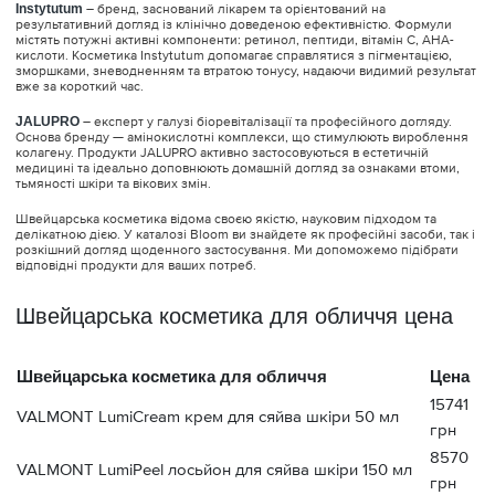
Instytutum
– бренд, заснований лікарем та орієнтований на
результативний догляд із клінічно доведеною ефективністю. Формули
містять потужні активні компоненти: ретинол, пептиди, вітамін С, AHA-
кислоти. Косметика Instytutum допомагає справлятися з пігментацією,
зморшками, зневодненням та втратою тонусу, надаючи видимий результат
вже за короткий час.
JALUPRO
– експерт у галузі біоревіталізації та професійного догляду.
Основа бренду — амінокислотні комплекси, що стимулюють вироблення
колагену. Продукти JALUPRO активно застосовуються в естетичній
медицині та ідеально доповнюють домашній догляд за ознаками втоми,
тьмяності шкіри та вікових змін.
Швейцарська косметика відома своєю якістю, науковим підходом та
делікатною дією. У каталозі Bloom ви знайдете як професійні засоби, так і
розкішний догляд щоденного застосування. Ми допоможемо підібрати
відповідні продукти для ваших потреб.
Швейцарська косметика для обличчя цена
Швейцарська косметика для обличчя
Цена
15741
VALMONT LumiCream крем для сяйва шкіри 50 мл
грн
8570
VALMONT LumiPeel лосьйон для сяйва шкіри 150 мл
грн