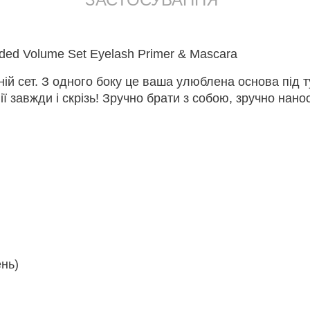
nded Volume Set Eyelash Primer & Mascara
й сет. З одного боку це ваша улюблена основа під туш
 вії завжди і скрізь! Зручно брати з собою, зручно на
ень)