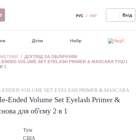
8
Вхід
РУС
УКР
іяж
Дітям
Набір
Акції!
СМЕТИКИ
ДОГЛЯД ЗА ОБЛИЧЧЯМ
-ENDED VOLUME SET EYELASH PRIMER & MASCARA ТУШ І
и
Відновлення волосся
Ампули для обличчя
Релакс-масаж
Догляд за волоссям
Розпродаж!
В 1
чя
Термозахист, стайлінг
Для проблемної шкіри
Крем для рук/ніг
Гігієна порожнини рота
я
Аксесуари для волосся
Автозагар для обличчя
-ENDED VOLUME SET EYELASH PRIMER & MASCARA
 очей
Девайси для волосся
Девайси для обличчя
le-Ended Volume Set Eyelash Primer &
Чутлива шкіра голови
я
нова для об'єму 2 в 1
Туш
США