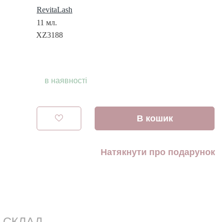
RevitaLash
11 мл.
XZ3188
в наявності
В кошик
Натякнути про подарунок
СКЛАД