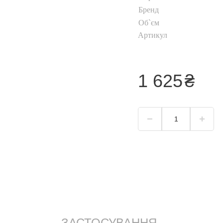
Бренд
Хайлайтер
Об`єм
ь
Пудра для обличчя
Артикул
Коректор для
обличчя
уб
Тональний крем
1 625
₴
Дивитися все
ЗАСТОСУВАННЯ