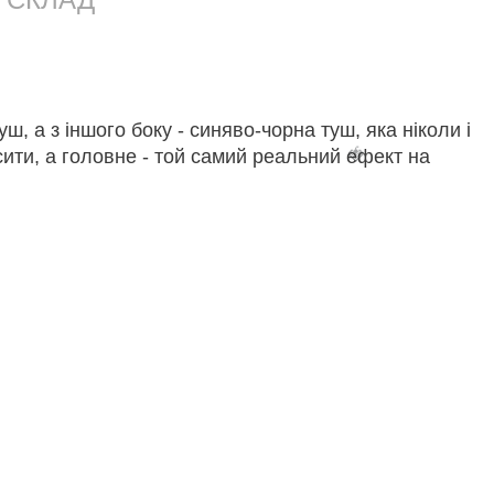
, а з іншого боку - синяво-чорна туш, яка ніколи і
🍓
носити, а головне - той самий реальний ефект на