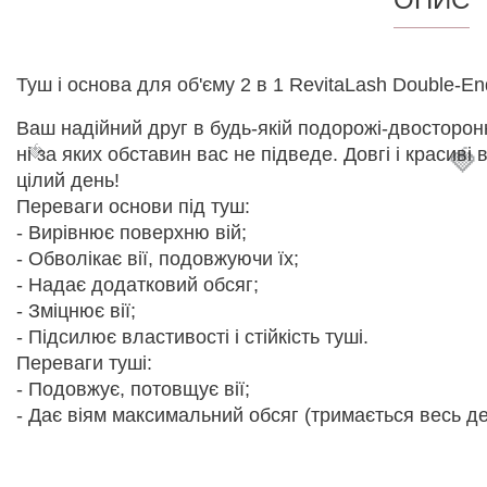
Туш і основа для об'єму 2 в 1 RevitaLash Double-E
Ваш надійний друг в будь-якій подорожі-двосторонні
🍓
ні за яких обставин вас не підведе. Довгі і красиві
🍓
цілий день!
Переваги основи під туш:
- Вирівнює поверхню вій;
- Обволікає вії, подовжуючи їх;
- Надає додатковий обсяг;
- Зміцнює вії;
- Підсилює властивості і стійкість туші.
Переваги туші:
- Подовжує, потовщує вії;
- Дає віям максимальний обсяг (тримається весь д