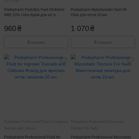
10% Urea
Podopharm Podoflex Feet Ointment
Podopharm Mykobooster Nail Oil
With 10% Urea Крем для ніг із
Олія для нігтів 10 мл.
сечовиною 10% 100 мл.
960
₴
1 070
₴
В кошик
В кошик
Podopharm Professional Fluid for Ingrown
Podopharm Professional Mycostatic
Toenails and Calluses
Tincture For Nails
Podopharm Professional Fluid for
Podopharm Professional Mycostatic