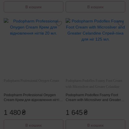
В кошик
В кошик
Podopharm Professional Onygen Cream
Podopharm Podoflex Foamy Foot Cream
with Microsilver and Greater Celandine
Podopharm Professional Onygen
Podopharm Podoflex Foamy Foot
Cream Крем для відновлення нігтів
Cream with Microsilver and Greater
20 мл.
Celandine Спрей-піна для ніг 125
мл.
1 480
₴
1 645
₴
В кошик
В кошик