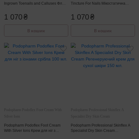
Ingrown Toenails and Calluses Флюїд
Tincture For Nails Мікостатична
для врослих нігтів і мозолів 10 мл.
тинктура для нігтів 10 мл.
1 070
₴
1 070
₴
В кошик
В кошик
Podopharm Podoflex Foot Cream With
Podopharm Professional Skinflex A
Silver Ions
Specialist Dry Skin Cream
Podopharm Podoflex Foot Cream
Podopharm Professional Skinflex A
With Silver Ions Крем для ніг з
Specialist Dry Skin Cream
іонами срібла 100 мл.
Регенеруючий крем для сухої шкіри