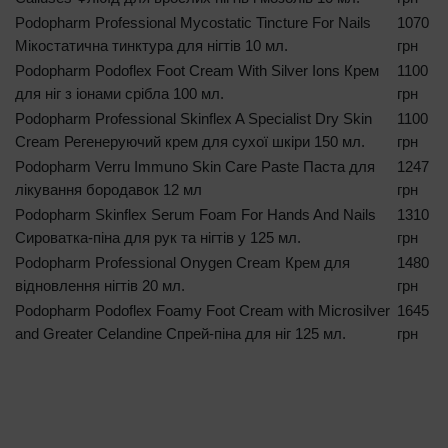
Podopharm Professional Mycostatic Tincture For Nails
1070
Мікостатична тинктура для нігтів 10 мл.
грн
Podopharm Podoflex Foot Cream With Silver Ions Крем
1100
для ніг з іонами срібла 100 мл.
грн
Podopharm Professional Skinflex A Specialist Dry Skin
1100
Cream Регенеруючий крем для сухої шкіри 150 мл.
грн
Podopharm Verru Immuno Skin Care Paste Паста для
1247
лікування бородавок 12 мл
грн
Podopharm Skinflex Serum Foam For Hands And Nails
1310
Сироватка-піна для рук та нігтів у 125 мл.
грн
Podopharm Professional Onygen Cream Крем для
1480
відновлення нігтів 20 мл.
грн
Podopharm Podoflex Foamy Foot Cream with Microsilver
1645
and Greater Celandine Спрей-піна для ніг 125 мл.
грн