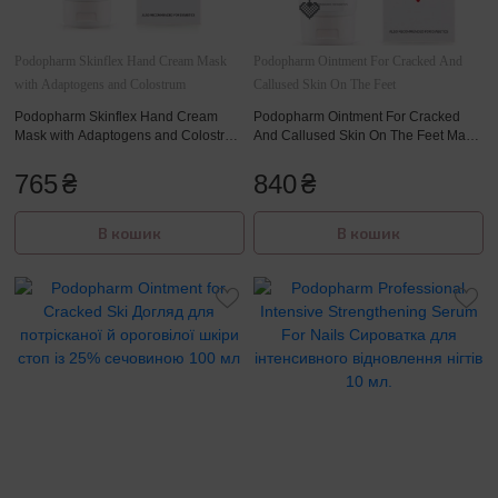
Аксесуари для волосся
Девайси для обличчя
Podopharm Skinflex Hand Cream Mask
Podopharm Ointment For Cracked And
Девайси для волосся
with Adaptogens and Colostrum
Callused Skin On The Feet
Podopharm Skinflex Hand Cream
Podopharm Ointment For Cracked
Чутлива шкіра голови
Mask with Adaptogens and Colostrum
And Callused Skin On The Feet Мазь
Зволожуюча крем-маска для рук з
для потрісканої шкіри з 25%
адаптогеном та молозивом 75 мл
сечовиною 100 мл
765
₴
840
₴
В кошик
В кошик
🍓
🍓