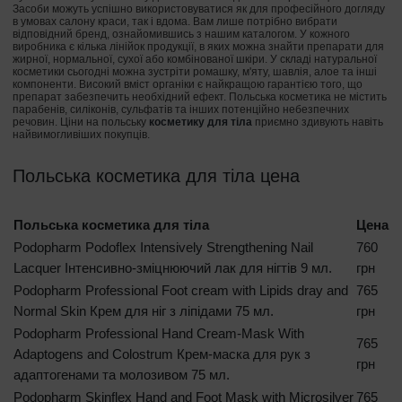
Засоби можуть успішно використовуватися як для професійного догляду
в умовах салону краси, так і вдома. Вам лише потрібно вибрати
відповідний бренд, ознайомившись з нашим каталогом. У кожного
виробника є кілька лінійок продукції, в яких можна знайти препарати для
жирної, нормальної, сухої або комбінованої шкіри. У складі натуральної
косметики сьогодні можна зустріти ромашку, м'яту, шавлія, алое та інші
компоненти. Високий вміст органіки є найкращою гарантією того, що
препарат забезпечить необхідний ефект. Польська косметика не містить
парабенів, силіконів, сульфатів та інших потенційно небезпечних
речовин. Ціни на польську
косметику для тіла
приємно здивують навіть
найвимогливіших покупців.
Польська косметика для тіла цена
Польська косметика для тіла
Цена
Podopharm Podoflex Intensively Strengthening Nail
760
Lacquer Інтенсивно-зміцнюючий лак для нігтів 9 мл.
грн
Podopharm Professional Foot cream with Lipids dray and
765
Normal Skin Крем для ніг з ліпідами 75 мл.
грн
Podopharm Professional Hand Cream-Mask With
765
Adaptogens and Colostrum Крем-маска для рук з
грн
адаптогенами та молозивом 75 мл.
Podopharm Skinflex Hand and Foot Mask with Microsilver
765