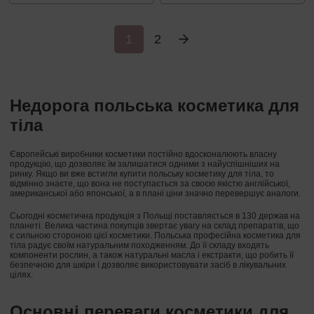
1
2
Недорога польська косметика для
тіла
Європейські виробники косметики постійно вдосконалюють власну
продукцію, що дозволяє їм залишатися одними з найуспішніших на
ринку. Якщо ви вже встигли купити польську косметику для тіла, то
відмінно знаєте, що вона не поступається за своєю якістю англійської,
американської або японської, а в плані ціни значно перевершує аналоги.
Сьогодні косметична продукція з Польщі поставляється в 130 держав на
планеті. Велика частина покупців звертає увагу на склад препаратів, що
є сильною стороною цієї косметики. Польська професійна косметика для
тіла радує своїм натуральним походженням. До її складу входять
компоненти рослин, а також натуральні масла і екстракти, що робить її
безпечною для шкіри і дозволяє використовувати засіб в лікувальних
цілях.
Основні переваги косметики для