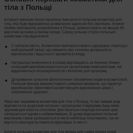
тіла з Польщі
Інтернет-магазин bloom пропонує вам купити польську косметику для
тіла, яка буде відправлена за вказаною адресою без зволікань. Існуючі
лінійки препаратів, розроблених в Польщі, демонструють не менше 90
відсотків органіки в своєму складі. Серед сильних сторін польської
косметики слід відзначити:
Стабільна якість. Косметичні препарати мають однорідну структуру і
нейтральний запах, що говорить про технічну досконалість
виробництва і відсутності ароматів в складі.
Натуральні компоненти в складі відповідають за безпеку. Кожен
польський виробник користується органічними компонентами, які
відрізняються гіпоалергенністю і безпечні для організму.
Дотримання сучасних фізіологічних і біохімічних норм в косметології.
Польські бренди використовують унікальні формули, що гарантує
виробництво ефективної косметики для відновлення шкіри і
збереження здоров'я.
Якщо вас зацікавила косметика для тіла з Польщі, то ми завжди раді
відповісти на додаткові питання і організуємо її відправку будь-яким
зручним для клієнта способом. Для багатьох покупців питання ціни
залишається одним з найважливіших. В цьому відношенні польські
виробники також залишаються в числі найбільш популярних, так як
вартість препаратів повністю відповідає їх якості.
Купити польську косметику для тіла можна для самих різних цілей.