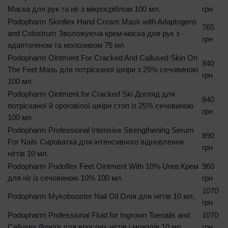
Маска для рук та ніг з мікросріблом 100 мл.
грн
Podopharm Skinflex Hand Cream Mask with Adaptogens
765
and Colostrum Зволожуюча крем-маска для рук з
грн
адаптогеном та молозивом 75 мл
Podopharm Ointment For Cracked And Callused Skin On
840
The Feet Мазь для потрісканої шкіри з 25% сечовиною
грн
100 мл
Podopharm Ointment for Cracked Ski Догляд для
840
потрісканої й ороговілої шкіри стоп із 25% сечовиною
грн
100 мл
Podopharm Professional Intensive Strengthening Serum
890
For Nails Сироватка для інтенсивного відновлення
грн
нігтів 10 мл.
Podopharm Podoflex Feet Ointment With 10% Urea Крем
960
для ніг із сечовиною 10% 100 мл.
грн
1070
Podopharm Mykobooster Nail Oil Олія для нігтів 10 мл.
грн
Podopharm Professional Fluid for Ingrown Toenails and
1070
Calluses Флюїд для врослих нігтів і мозолів 10 мл.
грн