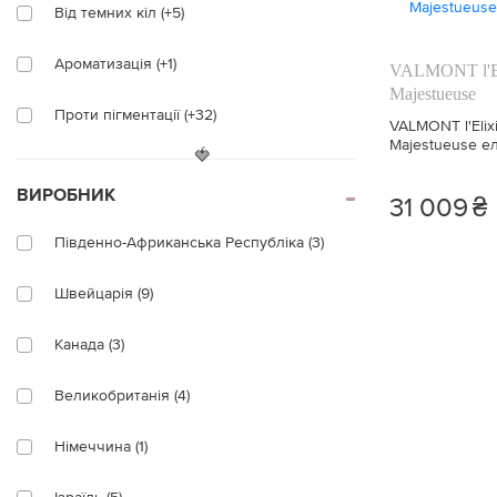
Від темних кіл (+5)
Ароматизація (+1)
VALMONT l'Elix
Majestueuse
Проти пігментації (+32)
VALMONT l'Elixi
Majestueuse е
🍓
масло 30 мл
Виразність (+3)
ВИРОБНИК
31 009
₴
Гідратація (+5)
Південно-Африканська Республіка (3)
Щільність (+8)
Швейцарія (9)
Усунення гусячих лапок (+4)
Канада (3)
Проти темних кіл (+5)
Великобританія (4)
Проти мішків (+2)
Німеччина (1)
Вироблення колагену (+8)