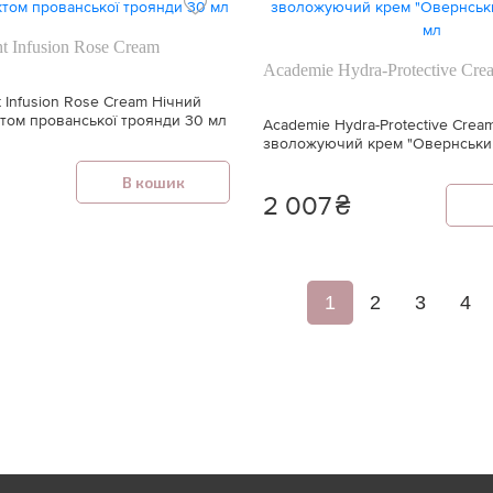
t Infusion Rose Cream
Academie Hydra-Protective Cre
 Infusion Rose Cream Нічний
ктом прованської троянди 30 мл
Academie Hydra-Protective Crea
зволожуючий крем "Овернськи
мл
В кошик
2 007
₴
1
2
3
4