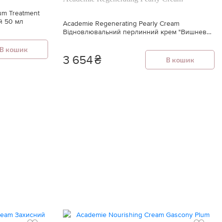
um Treatment
й 50 мл
Academie Regenerating Pearly Cream
Відновлювальний перлинний крем "Вишневий
цвіт Провансу" 50 мл
В кошик
3 654
₴
В кошик