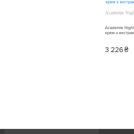
Проти роздратування (+17)
Academie Nigh
Матувати (+5)
Academie Night
крем з екстра
Наповнення (+4)
3 226
₴
Пожвавлення (+2)
Антиоксидант (+29)
Охолодження (+2)
Демакіяж (+3)
Регенерація (+68)
Зволоження (+314)