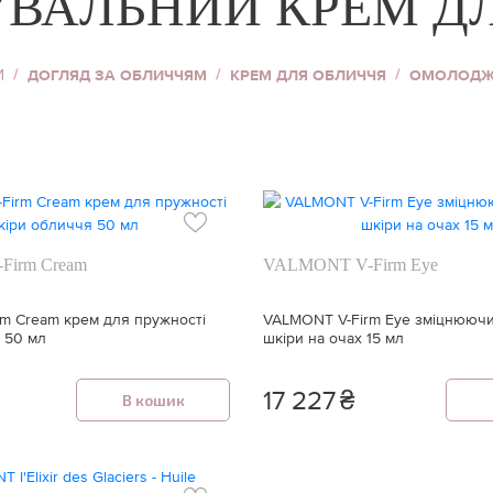
ВАЛЬНИЙ КРЕМ ДЛ
Хайлайтер
Пудра для обличчя
ь
И
ДОГЛЯД ЗА ОБЛИЧЧЯМ
КРЕМ ДЛЯ ОБЛИЧЧЯ
ОМОЛОДЖУ
Коректор для
обличчя
Тональний крем
уб
Дивитися все
irm Cream
VALMONT V-Firm Eye
m Cream крем для пружності
VALMONT V-Firm Eye зміцнюючи
 50 мл
шкіри на очах 15 мл
17 227
₴
В кошик