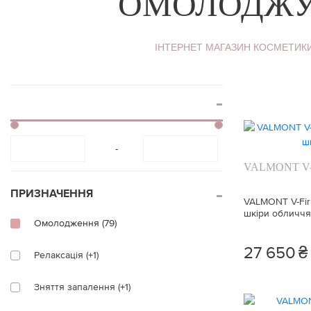
ОМОЛОДЖУ
віями
Блиск для губ
Накладні вії
Контурний олівец
ІНТЕРНЕТ МАГАЗИН КОСМЕТИК
для губ
Клей для вій
Тінт для губ
Брові
Спецзасоби для г
Тіні для брів
-
VALMONT V-F
ПРИЗНАЧЕННЯ
VALMONT V-Fir
шкіри обличчя
Омолодження (79)
27 650
₴
Релаксація (+1)
Зняття запалення (+1)