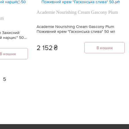
Academie Nourishing Cream Gascony Plum
am
Academie Nourishing Cream Gascony Plum
Поживний крем "Гасконська слива" 50 мл
m Захисний
й нарцис" 50
2 152
₴
В кошик
В кошик
5