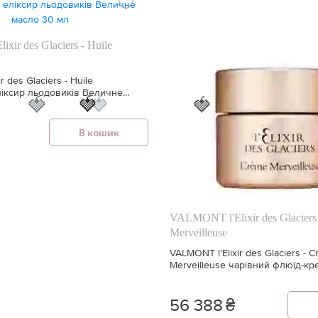
ir des Glaciers - Huile
r des Glaciers - Huile
ліксир льодовиків Величне
🍓
🍓
🍓
🍓
В кошик
VALMONT l'Elixir des Glaciers
Merveilleuse
VALMONT l'Elixir des Glaciers - 
Merveilleuse чарівний флюїд-кр
обличчя 50 мл
56 388
₴