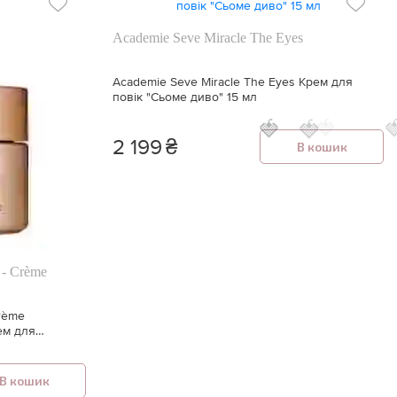
Academie Seve Miracle The Eyes
Academie Seve Miracle The Eyes Крем для
повік "Сьоме диво" 15 мл
🍓
🍓
🍓

2 199
₴
В кошик
 - Crème
Crème
ем для
В кошик