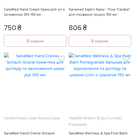
CareMed Hand Cream Крем для ніг з
Sanamed Saphir Крем - Піна "Сапфір"
сечовиною 10% 150 мл.
для лікування тріщин 150 мл.
750
₴
806
₴
В кошик
В кошик
SanaMed Hand-Creme-Schaum Granat
SanaMed Wellness & Spa Foot Balm
Pomegranate
SanaMed Hand-Creme-Schaum
SanaMed Wellness & Spa Foot Balm