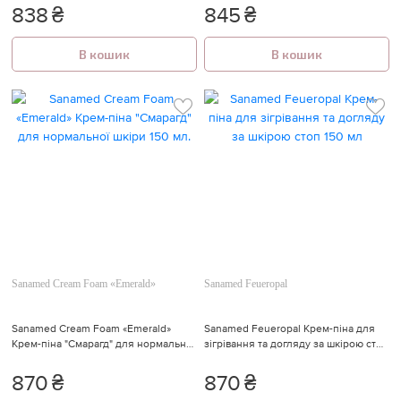
838
₴
845
₴
В кошик
В кошик
Sanamed Cream Foam «Emerald»
Sanamed Feueropal
Sanamed Cream Foam «Emerald»
Sanamed Feueropal Крем-піна для
Крем-піна "Смарагд" для нормальної
зігрівання та догляду за шкірою стоп
шкіри 150 мл.
150 мл
870
₴
870
₴