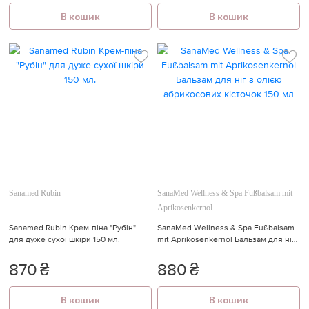
В кошик
В кошик
Sanamed Rubin
SanaMed Wellness & Spa Fußbalsam mit
Aprikosenkernol
Sanamed Rubin Крем-піна "Рубін"
SanaMed Wellness & Spa Fußbalsam
для дуже сухої шкіри 150 мл.
mit Aprikosenkernol Бальзам для ніг
з олією абрикосових кісточок 150 мл
870
₴
880
₴
В кошик
В кошик