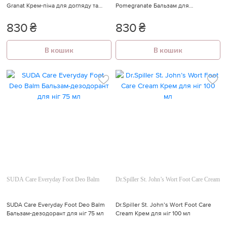
Granat Крем-піна для догляду та
Pomegranate Бальзам для
зволоження шкіри рук 100 мл
відновлення та догляду за шкірою
стоп з гранатом 150 мл
830
₴
830
₴
В кошик
В кошик
SUDA Care Everyday Foot Deo Balm
Dr.Spiller St. John’s Wort Foot Care Cream
SUDA Care Everyday Foot Deo Balm
Dr.Spiller St. John’s Wort Foot Care
Бальзам-дезодорант для ніг 75 мл
Cream Крем для ніг 100 мл