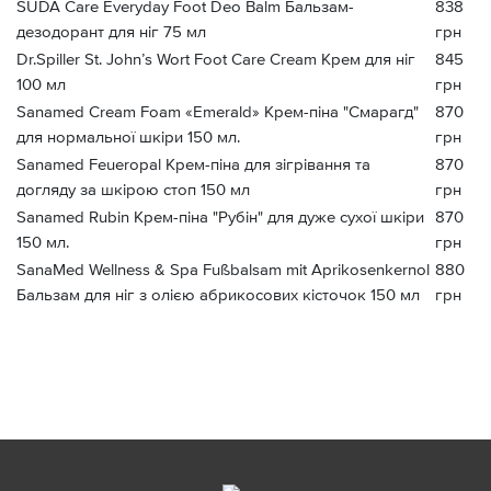
SUDA Care Everyday Foot Deo Balm Бальзам-
838
дезодорант для ніг 75 мл
грн
Dr.Spiller St. John’s Wort Foot Care Cream Крем для ніг
845
100 мл
грн
Sanamed Cream Foam «Emerald» Крем-піна "Смарагд"
870
для нормальної шкіри 150 мл.
грн
Sanamed Feueropal Крем-піна для зігрівання та
870
догляду за шкірою стоп 150 мл
грн
Sanamed Rubin Крем-піна "Рубін" для дуже сухої шкіри
870
150 мл.
грн
SanaMed Wellness & Spa Fußbalsam mit Aprikosenkernol
880
Бальзам для ніг з олією абрикосових кісточок 150 мл
грн