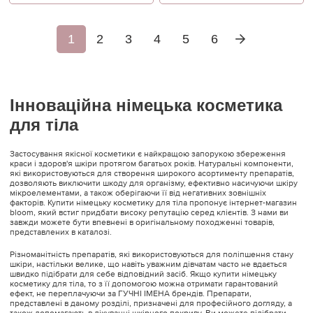
1
2
3
4
5
6
Інноваційна німецька косметика
для тіла
Застосування якісної косметики є найкращою запорукою збереження
краси і здоров'я шкіри протягом багатьох років. Натуральні компоненти,
які використовуються для створення широкого асортименту препаратів,
дозволяють виключити шкоду для організму, ефективно насичуючи шкіру
мікроелементами, а також оберігаючи її від негативних зовнішніх
факторів. Купити німецьку косметику для тіла пропонує інтернет-магазин
bloom, який встиг придбати високу репутацію серед клієнтів. З нами ви
завжди можете бути впевнені в оригінальному походженні товарів,
представлених в каталозі.
Різноманітність препаратів, які використовуються для поліпшення стану
шкіри, настільки велике, що навіть уважним дівчатам часто не вдається
швидко підібрати для себе відповідний засіб. Якщо купити німецьку
косметику для тіла, то з її допомогою можна отримати гарантований
ефект, не переплачуючи за ГУЧНІ ІМЕНА брендів. Препарати,
представлені в даному розділі, призначені для професійного догляду, а
також допомагають в лікуванні шкірного покриву. Ви можете підібрати