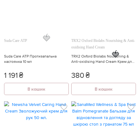
Suda Care ATP
TRX2 Oxford Biolabs Nourishing & Anti-
oxidising Hand Cream
🍓
Suda Care ATP Протизапальна
TRX2 Oxford Biolabs Nourishing &
настоянка 10 мл
Anti-oxidising Hand Cream Крем для
рук Живильний і антиоксидантний
🍓
1 191
₴
380
₴
В кошик
В кошик
🍓