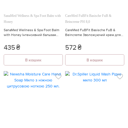
SanaMed Wellness & Spa Foot Balm with
CareMed FuBFit Basische FuB &
Honey
Beincreme PH 8,0
SanaMed Wellness & Spa Foot Balm
CareMed FuBFit Basische FuB &
🍓
with Honey Інтенсивний бальзам
Beincreme Зволожуючий крем для
для ніг з прополісом 75 мл
ніг з PH 8,0 75 мл.
435
₴
572
₴
В кошик
В кошик
🍓