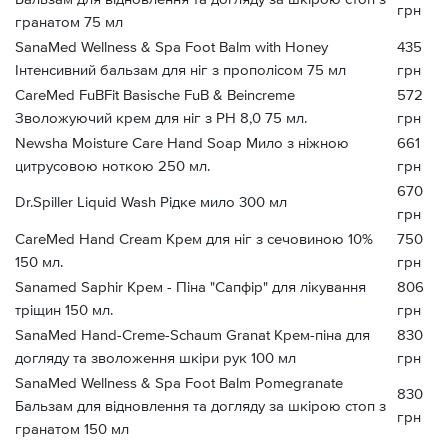
грн
гранатом 75 мл
SanaMed Wellness & Spa Foot Balm with Honey
435
Інтенсивний бальзам для ніг з прополісом 75 мл
грн
CareMed FuBFit Basische FuB & Beincreme
572
Зволожуючий крем для ніг з PH 8,0 75 мл.
грн
Newsha Moisture Care Hand Soap Мило з ніжною
661
цитрусовою ноткою 250 мл.
грн
670
Dr.Spiller Liquid Wash Рідке мило 300 мл
грн
CareMed Hand Cream Крем для ніг з сечовиною 10%
750
150 мл.
грн
Sanamed Saphir Крем - Піна "Сапфір" для лікування
806
тріщин 150 мл.
грн
SanaMed Hand-Creme-Schaum Granat Крем-піна для
830
догляду та зволоження шкіри рук 100 мл
грн
SanaMed Wellness & Spa Foot Balm Pomegranate
830
Бальзам для відновлення та догляду за шкірою стоп з
грн
гранатом 150 мл