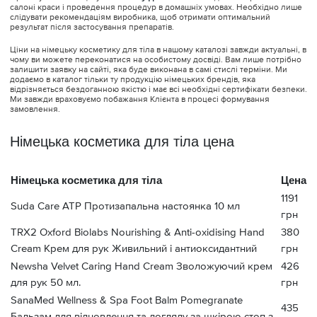
салоні краси і проведення процедур в домашніх умовах. Необхідно лише
слідувати рекомендаціям виробника, щоб отримати оптимальний
результат після застосування препаратів.
Ціни на німецьку косметику для тіла в нашому каталозі завжди актуальні, в
чому ви можете переконатися на особистому досвіді. Вам лише потрібно
залишити заявку на сайті, яка буде виконана в самі стислі терміни. Ми
додаємо в каталог тільки ту продукцію німецьких брендів, яка
відрізняється бездоганною якістю і має всі необхідні сертифікати безпеки.
Ми завжди враховуємо побажання Клієнта в процесі формування
замовлення.
Німецька косметика для тіла цена
Німецька косметика для тіла
Цена
1191
Suda Care ATP Протизапальна настоянка 10 мл
грн
TRX2 Oxford Biolabs Nourishing & Anti-oxidising Hand
380
Cream Крем для рук Живильний і антиоксидантний
грн
Newsha Velvet Caring Hand Cream Зволожуючий крем
426
для рук 50 мл.
грн
SanaMed Wellness & Spa Foot Balm Pomegranate
435
Бальзам для відновлення та догляду за шкірою стоп з