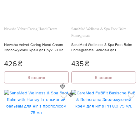
Newsha Velvet Caring Hand Cream
SanaMed Wellness & Spa Foot Balm
Pomegranate
Newsha Velvet Caring Hand Cream
SanaMed Wellness & Spa Foot Balm
Зволожуючий крем для рук 50 мл.
Pomegranate Бальзам для
відновлення та догляду за шкірою
стоп з гранатом 75 мл
426
₴
435
₴
В кошик
В кошик