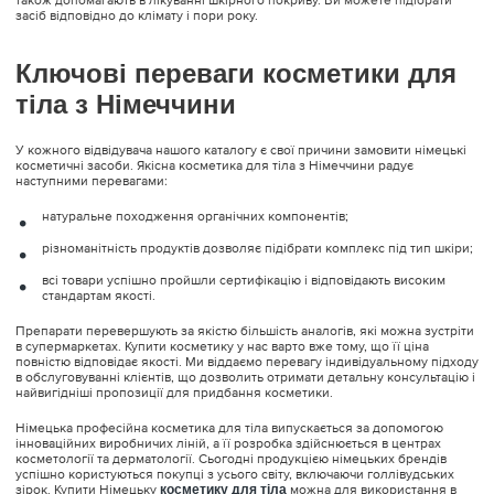
засіб відповідно до клімату і пори року.
Ключові переваги косметики для
тіла з Німеччини
У кожного відвідувача нашого каталогу є свої причини замовити німецькі
косметичні засоби. Якісна косметика для тіла з Німеччини радує
наступними перевагами:
натуральне походження органічних компонентів;
різноманітність продуктів дозволяє підібрати комплекс під тип шкіри;
всі товари успішно пройшли сертифікацію і відповідають високим
стандартам якості.
Препарати перевершують за якістю більшість аналогів, які можна зустріти
в супермаркетах. Купити косметику у нас варто вже тому, що її ціна
повністю відповідає якості. Ми віддаємо перевагу індивідуальному підходу
в обслуговуванні клієнтів, що дозволить отримати детальну консультацію і
найвигідніші пропозиції для придбання косметики.
Німецька професійна косметика для тіла випускається за допомогою
інноваційних виробничих ліній, а її розробка здійснюється в центрах
косметології та дерматології. Сьогодні продукцією німецьких брендів
успішно користуються покупці з усього світу, включаючи голлівудських
зірок. Купити Німецьку
косметику для тіла
можна для використання в