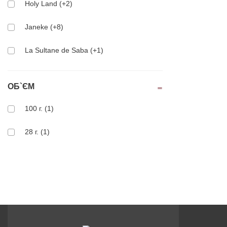
Holy Land (+2)
Janeke (+8)
La Sultane de Saba (+1)
Mid/night 00.00 (+1)
ОБ`ЄМ
NEWSHA (+1)
100 г. (1)
Ondo Beauty 36.5 (+3)
28 г. (1)
Philip Martin's (+1)