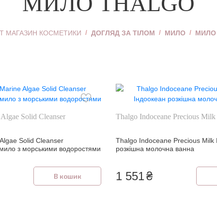
МИЛО THALGO
Хайлайтер
ь
Пудра для обличчя
ЕТ МАГАЗИН КОСМЕТИКИ
ДОГЛЯД ЗА ТІЛОМ
МИЛО
МИЛО
Коректор для
обличчя
уб
Тональний крем
Дивитися все
Algae Solid Cleanser
Thalgo Indoceane Precious Milk
Algae Solid Cleanser
Thalgo Indoceane Precious Milk
мило з морськими водоростями
розкішна молочна ванна
1 551
₴
В кошик