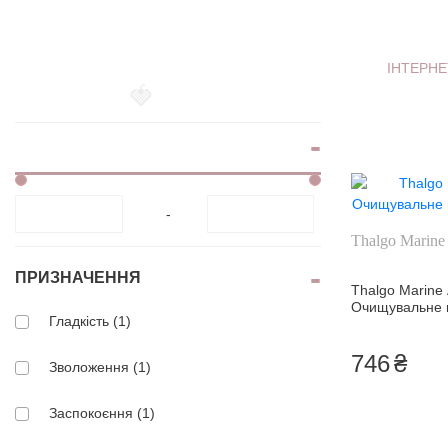
віями
Блиск для губ
Накладні вії
Контурний олівец
для губ
ІНТЕРН
Клей для вій
Тінт для губ
Брові
Спецзасоби для г
🍓
Тіні для брів
-
Thalgo Marine 
ПРИЗНАЧЕННЯ
Thalgo Marine 
Очищувальне 
Гладкість (1)
746
₴
Зволоження (1)
Заспокоєння (1)