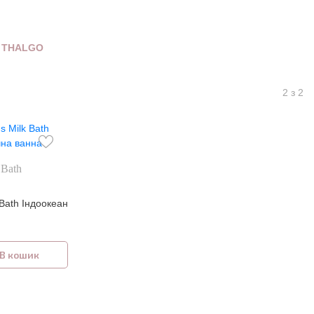
 THALGO
2 з 2
 Bath
 Bath Індоокеан
В кошик