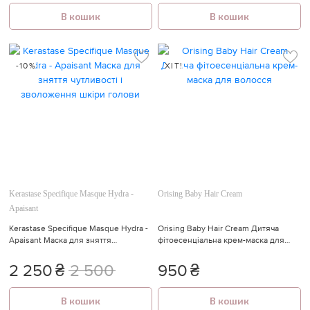
В кошик
В кошик
-10%
ХІТ!
Kerastase Specifique Masque Hydra -
Orising Baby Hair Cream
Apaisant
Kerastase Specifique Masque Hydra -
Orising Baby Hair Cream Дитяча
Apaisant Маска для зняття
фітоесенціальна крем-маска для
чутливості і зволоження шкіри
волосся
голови
2 250
₴
2 500
950
₴
В кошик
В кошик