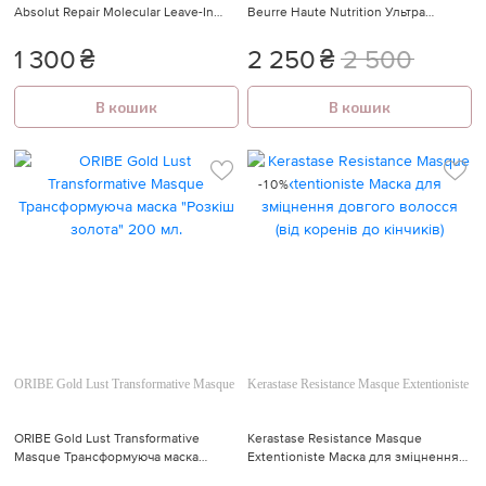
Absolut Repair Molecular Leave-In
Beurre Haute Nutrition Ультра
Mask Маска для молекулярного
насичена поживна маска для всіх
відновлення структури
типів кучерявого і кучерявого
1 300
₴
2 250
₴
2 500
пошкодженого волосся 100 мл.
волосся
В кошик
В кошик
-10%
ORIBE Gold Lust Transformative Masque
Kerastase Resistance Masque Extentioniste
ORIBE Gold Lust Transformative
Kerastase Resistance Masque
Masque Трансформуюча маска
Extentioniste Маска для зміцнення
"Розкіш золота" 200 мл.
довгого волосся (від коренів до