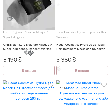
🍓
🍓
🍓
🍓
🍓
ORIBE Signature Moisture Masque A
Hadat Cosmetics Hydro Deep Repair Hair
Super Indulgence
Treatment
ORIBE Signature Moisture Masque A
Hadat Cosmetics Hydro Deep Repair
Super Indulgence Зволожуюча маска
Hair Treatment Маска для глибокого
для волосся "Натхнення дня" 175
відновлення волосся 500 мл.
мл.
5 190
₴
3 350
₴
🍓
🍓
В кошик
В кошик
-10%
🍓