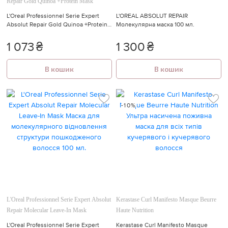
Repair Gold Quinoa +Protein Mask
L'Oreal Professionnel Serie Expert
L'OREAL ABSOLUT REPAIR
Absolut Repair Gold Quinoa +Protein
Молекулярна маска 100 мл.
Mask Маска для інтенсивного
відновлення пошкодженого
1 073
₴
1 300
₴
волосся
В кошик
В кошик
-10%
L'Oreal Professionnel Serie Expert Absolut
Kerastase Curl Manifesto Masque Beurre
Repair Molecular Leave-In Mask
Haute Nutrition
L'Oreal Professionnel Serie Expert
Kerastase Curl Manifesto Masque