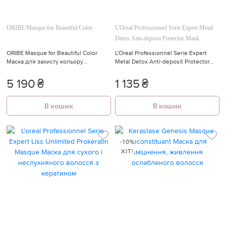
ORIBE Masque for Beautiful Color
L'Oreal Professionnel Serie Expert Metal
Detox Anti-deposit Protector Mask
ORIBE Masque for Beautiful Color
L'Oreal Professionnel Serie Expert
Маска для захисту кольору
Metal Detox Anti-deposit Protector
фарбованого волосся "Розкіш
Mask Професійна маска для
кольору" 175 мл.
запобігання металевих накопичень
5 190
₴
1 135
₴
у волоссі після фарбування або
освітлення
В кошик
В кошик
-10%
ХІТ!