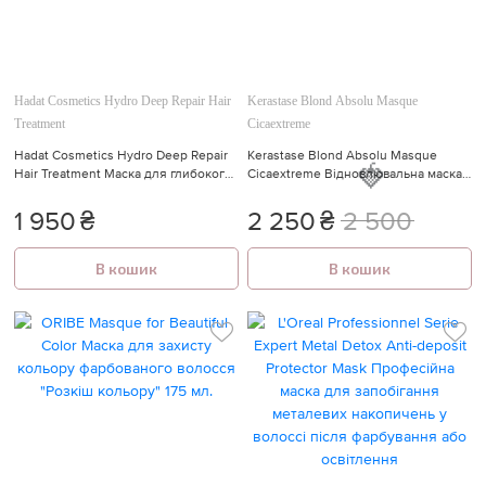
Hadat Cosmetics Hydro Deep Repair Hair
Kerastase Blond Absolu Masque
Treatment
Cicaextreme
Hadat Cosmetics Hydro Deep Repair
Kerastase Blond Absolu Masque
Hair Treatment Маска для глибокого
Cicaextreme Відновлювальна маска
відновлення волосся 250 мл.
для пошкодженого освітленого або
мелірованого волосся
1 950
₴
2 250
₴
2 500
В кошик
В кошик
🍓