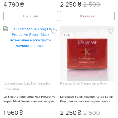
кінчиків)
4 790
₴
2 250
₴
2 500
В кошик
В кошик
-10%
La Biosthetique Long Hair Protective
Kerastase Soleil Masque Apres Soleil
Repair Mask
La Biosthetique Long Hair Protective
Kerastase Soleil Masque Apres Soleil
Repair Mask Інтенсивна маска проти
Відновлювальна маска для волосся
ламкості волосся
після перебування на
сонці(пошкоджених від хлору, сонця
1 960
₴
2 250
₴
2 500
і солоної води)