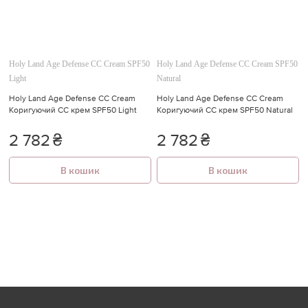
Holy Land Age Defense CC Cream SPF50
Holy Land Age Defense CC Cream SPF50
Light
Natural
Holy Land Age Defense CC Cream
Holy Land Age Defense CC Cream
Коригуючий СС крем SPF50 Light
Коригуючий СС крем SPF50 Natural
2 782
₴
2 782
₴
В кошик
В кошик