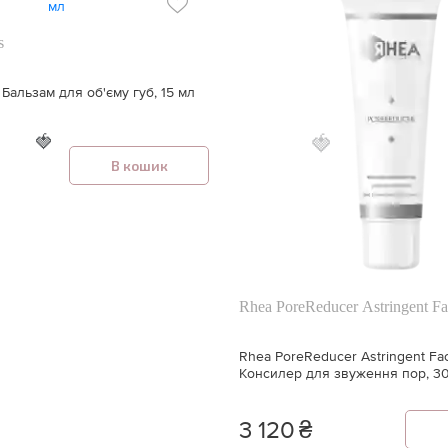
s
 Бальзам для об'єму губ, 15 мл
🍓
🍓
В кошик
Rhea PoreReducer Astringent Fa
Rhea PoreReducer Astringent Fa
Консилер для звуження пор, 3
3 120
₴