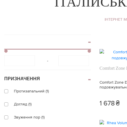
ІТАЛІЙСЬ
віями
Блиск для губ
Накладні вії
Контурний олівец
для губ
ІНТЕРНЕТ 
Клей для вій
Тінт для губ
Брові
Спецзасоби для г
Тіні для брів
-
Comfort Zo
ПРИЗНАЧЕННЯ
Comfort Zone
подовжувальна
Протизапальний (1)
1 678
₴
Догляд (1)
Звуження пор (1)