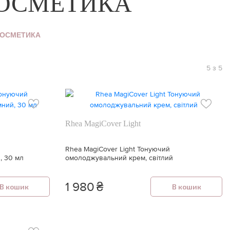
КОСМЕТИКА
КОСМЕТИКА
5 з 5
Rhea MagiCover Light
Rhea MagiCover Light Тонуючий
, 30 мл
омолоджувальний крем, світлий
1 980
₴
В кошик
В кошик