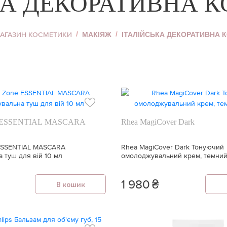
КА ДЕКОРАТИВНА 
Хайлайтер
Пудра для обличчя
ь
МАГАЗИН КОСМЕТИКИ
МАКІЯЖ
ІТАЛІЙСЬКА ДЕКОРАТИВНА 
Коректор для
обличчя
Тональний крем
уб
Дивитися все
ne ESSENTIAL MASCARA
Rhea MagiCover Dark
 ESSENTIAL MASCARA
Rhea MagiCover Dark Тонуючий
 туш для вій 10 мл
омолоджувальний крем, темний
1 980
₴
В кошик