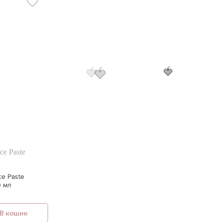
🍓
🍓
🍓
ce Paste
ce Paste
0 мл
В кошик