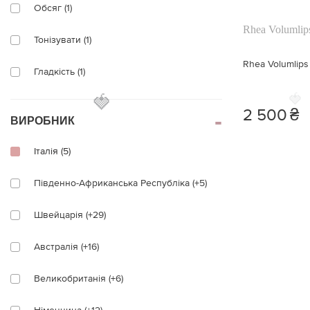
Обсяг (1)
Rhea Volumlip
Тонізувати (1)
Rhea Volumlips
Гладкість (1)
🍓
🍓
Антиоксидант (1)
2 500
₴
ВИРОБНИК
Зволоження (2)
Італія (5)
Вирівнювання (3)
Південно-Африканська Республіка (+5)
Зміцнення (1)
Швейцарія (+29)
Захист (3)
Австралія (+16)
Заспокоєння (1)
Великобританія (+6)
Розгладження (1)