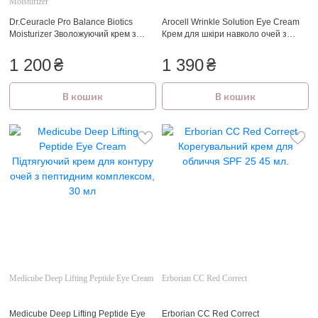
Moisturizer
Dr.Ceuracle Pro Balance Biotics
Arocell Wrinkle Solution Eye Cream
Moisturizer Зволожуючий крем з
Крем для шкіри навколо очей з
пробіотиками, 100 мл
ботулінічним поліпептидом та
гальванічним підсилювачем-
1 200
₴
1 390
₴
аплікатором, 15 мл
В кошик
В кошик
Medicube Deep Lifting Peptide Eye Cream
Erborian СС Red Correct
Medicube Deep Lifting Peptide Eye
Erborian СС Red Correct