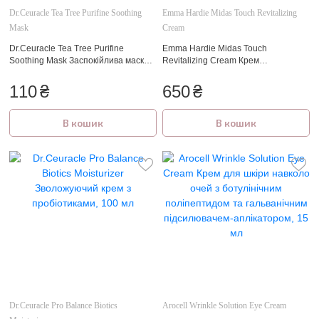
Dr.Ceuracle Tea Tree Purifine Soothing
Emma Hardie Midas Touch Revitalizing
Mask
Cream
Dr.Ceuracle Tea Tree Purifine
Emma Hardie Midas Touch
Soothing Mask Заспокійлива маска з
Revitalizing Cream Крем
екстрактом чайного дерева 23 мл
відновлюючий для обличчя 15 мл.
110
₴
650
₴
В кошик
В кошик
Dr.Ceuracle Pro Balance Biotics
Arocell Wrinkle Solution Eye Cream