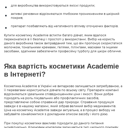
для виробництва використовуються якісні продукти;
активні речовини відрізняються глибоким проникненням в шкірний
покрив;
препарат позбавляють від негативного впливу оточуючих факторів.
Купити косметику Academie встигли багато дівчат, яким вдалося
переконатися в її безпеці і простоті у використанні. Вибір на користь
даного виробника також виправданий тим, що він пропонує скористатися
молочком, тональними кремами, гелями, пілінгами, масками та іншими
засобами, здатними забезпечити професійну турботу для шкіри обличчя.
Яка вартість косметики Academie
в Інтернеті?
Косметика Academie в Україні не випадково залишається затребуваною, а
її перевагами користуються дівчата по всьому світу. Препарати компанії
відрізняються ідеальним співвідношенням ціни і якості. Вони добре
підходять на роль лікувальних або профілактичних засобів,
представляючи собою справжній дар природи. Справжня продукція
завжди є в нашому магазині, який зібрав великий вибір медикаментів.
Ціна на косметику Academie завжди актуальна, а в процесі вибору не
забувайте ознайомитися з докладним описом засобу і його дією.
При покупці косметики важливо підходити до даного питання
індивідуально. Ключовим критерієм залишається тип шкірного покриву.