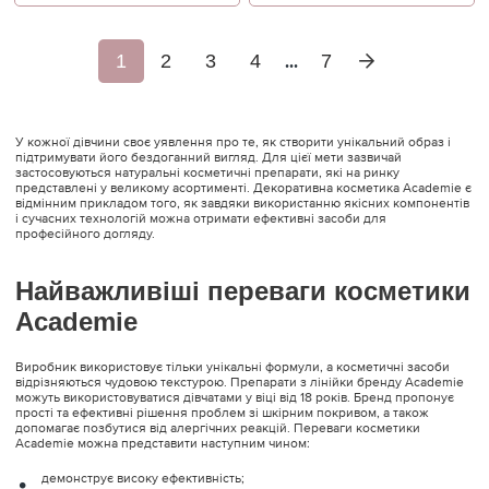
1
2
3
4
7
...
У кожної дівчини своє уявлення про те, як створити унікальний образ і
підтримувати його бездоганний вигляд. Для цієї мети зазвичай
застосовуються натуральні косметичні препарати, які на ринку
представлені у великому асортименті. Декоративна косметика Academie є
відмінним прикладом того, як завдяки використанню якісних компонентів
і сучасних технологій можна отримати ефективні засоби для
професійного догляду.
Найважливіші переваги косметики
Academie
Виробник використовує тільки унікальні формули, а косметичні засоби
відрізняються чудовою текстурою. Препарати з лінійки бренду Academie
можуть використовуватися дівчатами у віці від 18 років. Бренд пропонує
прості та ефективні рішення проблем зі шкірним покривом, а також
допомагає позбутися від алергічних реакцій. Переваги косметики
Academie можна представити наступним чином:
демонструє високу ефективність;