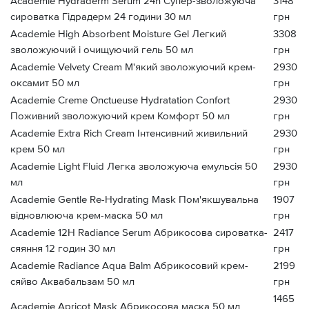
Academie Hydraderm Serum 24h Супер-зволожуюча
3148
сироватка Гідрадерм 24 години 30 мл
грн
Academie High Absorbent Moisture Gel Легкий
3308
зволожуючий і очищуючий гель 50 мл
грн
Academie Velvety Cream М'який зволожуючий крем-
2930
оксамит 50 мл
грн
Academie Creme Onctueuse Hydratation Confort
2930
Поживний зволожуючий крем Комфорт 50 мл
грн
Academie Extra Rich Cream Інтенсивний живильний
2930
крем 50 мл
грн
Academie Light Fluid Легка зволожуюча емульсія 50
2930
мл
грн
Academie Gentle Re-Hydrating Mask Пом'якшувальна
1907
відновлююча крем-маска 50 мл
грн
Academie 12H Radiance Serum Абрикосова сироватка-
2417
сяяння 12 годин 30 мл
грн
Academie Radiance Aqua Balm Абрикосовий крем-
2199
сяйво Аквабальзам 50 мл
грн
1465
Academie Apricot Mask Абрикосова маска 50 мл