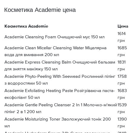
Косметика Academie цена
Косметика Academie
Цена
1614
Academie Cleansing Foam Очищуючий мус 150 мл
грн
Academie Clean Micellar Cleansing Water Міцелярна
1685
вода для вмивання 200 мл
грн
Academie Express Cleansing Balm Очищуючий бальзам
1831
для зняття макіяжу 150 мл
грн
Academie Phyto-Peeling With Seewead Рослинний пілінг
1758
з водоростями 50 мл
грн
Academie Exfoliating Heating Paste Розігріваюча паста-
1683
ексфоліант 50 мл
грн
Academie Gentle Peeling Cleanser 2 In 1 Молочко-м'який
1539
пілінг 2 в 1 200 мл
грн
Academie Moisturizing Toner Зволожуючий тонік 200
1390
мл
грн