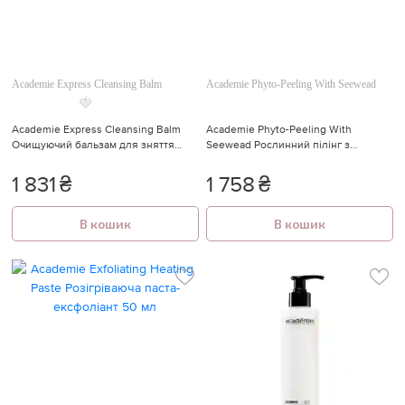
Academie Express Cleansing Balm
Academie Phyto-Peeling With Seewead
Academie Express Cleansing Balm
Academie Phyto-Peeling With
Очищуючий бальзам для зняття
Seewead Рослинний пілінг з
макіяжу 150 мл
водоростями 50 мл
1 831
₴
1 758
₴
В кошик
В кошик