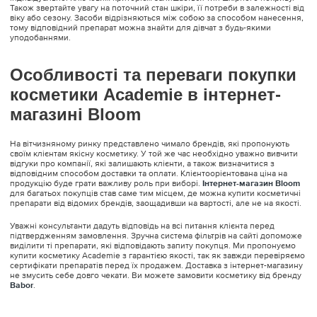
Також звертайте увагу на поточний стан шкіри, її потреби в залежності від
віку або сезону. Засоби відрізняються між собою за способом нанесення,
тому відповідний препарат можна знайти для дівчат з будь-якими
уподобаннями.
Особливості та переваги покупки
косметики Academie в інтернет-
магазині Bloom
На вітчизняному ринку представлено чимало брендів, які пропонують
своїм клієнтам якісну косметику. У той же час необхідно уважно вивчити
відгуки про компанії, які залишають клієнти, а також визначитися з
відповідним способом доставки та оплати. Клієнтоорієнтована ціна на
продукцію буде грати важливу роль при виборі.
Інтернет-магазин Bloom
для багатьох покупців став саме тим місцем, де можна купити косметичні
препарати від відомих брендів, заощадивши на вартості, але не на якості.
Уважні консультанти дадуть відповідь на всі питання клієнта перед
підтвердженням замовлення. Зручна система фільтрів на сайті допоможе
виділити ті препарати, які відповідають запиту покупця. Ми пропонуємо
купити косметику Academie з гарантією якості, так як завжди перевіряємо
сертифікати препаратів перед їх продажем. Доставка з інтернет-магазину
не змусить себе довго чекати. Ви можете замовити косметику від бренду
Babor
.