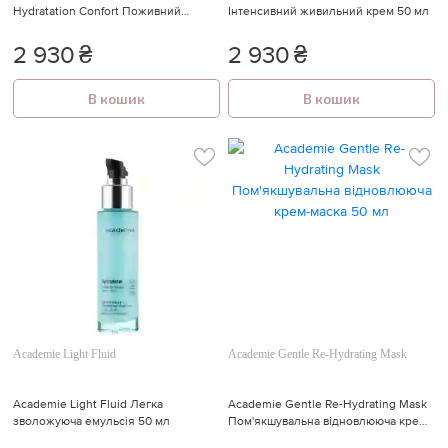
Hydratation Confort Поживний
Інтенсивний живильний крем 50 мл
зволожуючий крем Комфорт 50 мл
2 930
₴
2 930
₴
В кошик
В кошик
Academie Light Fluid
Academie Gentle Re-Hydrating Mask
Academie Light Fluid Легка
Academie Gentle Re-Hydrating Mask
зволожуюча емульсія 50 мл
Пом'якшувальна відновлююча крем-
маска 50 мл