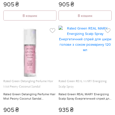
(лимон-фрезія-мускус) 80 мл
(лічі-троянда-кедр) 80 мл
905
₴
905
₴
В кошик
В кошик
Rated Green Detangling Perfume Hair
Rated Green REAL MARY Energizing
Mist Peony Coconut Sandal
Scalp Spray
Rated Green Detangling Perfume Hair
Rated Green REAL MARY Energizing
Mist Peony Coconut Sandal
Scalp Spray Енергетичний спрей для
Парфумований міст для волосся 3
шкіри голови з соком розмарину 120
(півонія-кокос-сандал) 80 мл
мл
905
₴
935
₴