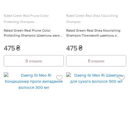
Rated Green Real Prune Color
Rated Green Real Shea Nourishing
Protecting Shampoo
Shampoo
Rated Green Real Prune Color
Rated Green Real Shea Nourishing
Protecting Shampoo Шампунь захист
Shampoo Поживний шампунь з
фарбованого волосся з екстрактом
маслом ши 100 мл
сливи 100 мл
475
₴
475
₴
В кошик
В кошик