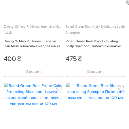
Daeng Gi Meo Ri Honey Intensive Hair
Rated Green Real Mary Exfoliating Scalp
Mask
Shampoo
Daeng Gi Meo Ri Honey Intensive
Rated Green Real Mary Exfoliating
Hair Mask Інтенсивна медова маска
Scalp Shampoo Глибоко очищаючий
для волосся 150 мл.
відлущуючий шампунь з соком
розмарину 100 мл
400
₴
475
₴
В кошик
В кошик