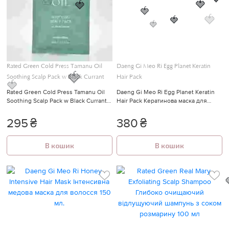
🍓
🍓
🍓
🍓
🍓
🍓
🍓
Rated Green Cold Press Tamanu Oil
Daeng Gi Meo Ri Egg Planet Keratin
Soothing Scalp Pack w Black Currant
Hair Pack
🍓
🍓
Rated Green Cold Press Tamanu Oil
Daeng Gi Meo Ri Egg Planet Keratin
🍓
Soothing Scalp Pack w Black Currant
Hair Pack Кератинова маска для
Заспокійлива маска з маслом тамана
пошкодженого волосся 200 мл
50 мл
295
₴
380
₴
В кошик
В кошик