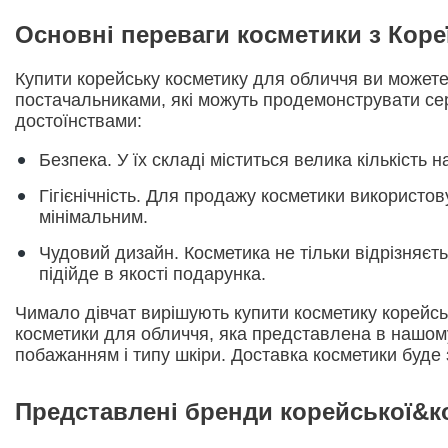
110 мл. (1)
Розгладження (48)
Основні переваги косметики з Коре
4 шт. Х 20 г. (1)
Захист від сонця (30)
Купити корейську косметику для обличчя ви можете 
95 мл. (1)
постачальниками, які можуть продемонструвати сер
Проти зморшок (57)
достоїнствами:
240 мл. (1)
Безпека. У їх складі міститься велика кількість
М'якість (17)
500 мл. (2)
Гігієнічність. Для продажу косметики використов
Живлення (128)
мінімальним.
190 мл. (3)
Чудовий дизайн. Косметика не тільки відрізняєт
Матування (9)
підійде в якості подарунка.
75 г. (1)
Антисептичний (2)
Чимало дівчат вирішують купити косметику корейськ
53 г. (1)
косметики для обличчя, яка представлена в нашому 
Антивіковий (63)
побажанням і типу шкіри. Доставка косметики буде з
120 мл. (14)
Сяйво (83)
Представлені бренди корейської&к
180 мл. (2)
Відновлення (92)