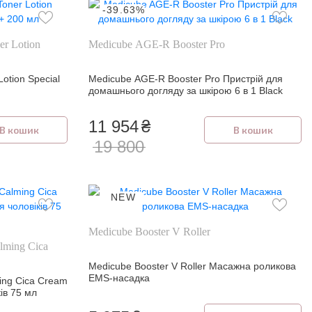
-39.63%
r Lotion
Medicube AGE-R Booster Pro
tion Special
Medicube AGE-R Booster Pro Пристрій для
домашнього догляду за шкірою 6 в 1 Black
11 954
₴
В кошик
В кошик
19 800
NEW
Medicube Booster V Roller
ming Cica
Medicube Booster V Roller Масажна роликова
EMS-насадка
ng Cica Cream
ів 75 мл