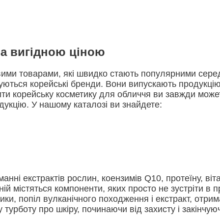
за вигідною ціною
вими товарами, які швидко стають популярними серед
уються корейські бренди. Вони випускають продукцію
ити корейську косметику для обличчя ви завжди может
дукцію. У нашому каталозі ви знайдете:
анні екстрактів рослин, коензимів Q10, протеїну, віта
ній містяться компоненти, яких просто не зустріти в 
и, попіл вулканічного походження і екстракт, отриман
турботу про шкіру, починаючи від захисту і закінчую