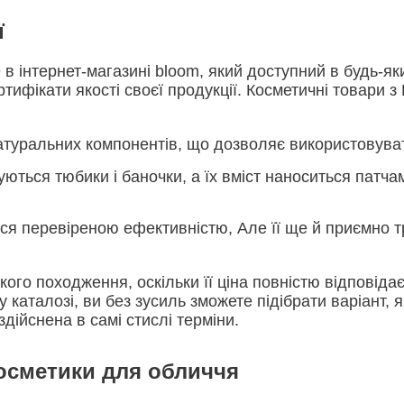
ї
в інтернет-магазині bloom, який доступний в будь-як
тифікати якості своєї продукції. Косметичні товари 
 натуральних компонентів, що дозволяє використовува
уються тюбики і баночки, а їх вміст наноситься патч
ься перевіреною ефективністю, Але її ще й приємно т
ого походження, оскільки її ціна повністю відповіда
каталозі, ви без зусиль зможете підібрати варіант, я
дійснена в самі стислі терміни.
осметики для обличчя