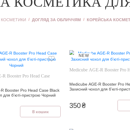
А КОСМЕТИКА ДЛ
Хайлайтер
ь
Пудра для обличчя
Н КОСМЕТИКИ
ДОГЛЯД ЗА ОБЛИЧЧЯМ
КОРЕЙСЬКА КОСМЕТ
Коректор для
обличчя
уб
Тональний крем
Дивитися все
NEW
Medicube AGE-R Booster Pro 
-R Booster Pro Head Case
Medicube AGE-R Booster Pro H
Захисний чохол для бʼюті-при
R Booster Pro Head Case Black
л для бʼюті-пристрою Чорний
350
₴
В кошик