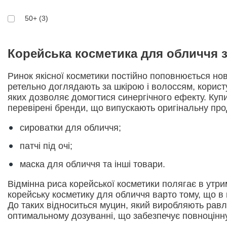
Охолодження (7)
1000 мл. (1)
50+ (3)
Демакіяж (12)
15 г. (2)
Корейська косметика для обличчя 
Регенерація (61)
80 мл. (6)
Ринок якісної косметики постійно поповнюється но
Зволоження (263)
ретельно доглядають за шкірою і волоссям, корист
70 г. (1)
яких дозволяє домогтися синергічного ефекту. Куп
Омолодження (76)
перевірені бренди, що випускають оригінальну про
140 мл. (2)
Вирівнювання (21)
сироватки для обличчя;
10 шт. (2)
патчі під очі;
Зміцнення (31)
80 г. (1)
маска для обличчя та інші товари.
Захист (56)
200 мл. (14)
Відмінна риса корейської косметики полягає в утрим
Коригує тон (27)
корейську косметику для обличчя варто тому, що в 
До таких відноситься муцин, який виробляють равлик
Набір (1)
оптимальному дозуванні, що забезпечує повноцінну 
Заспокоєння (70)