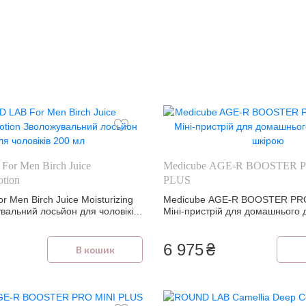
r Men Birch Juice
Medicube AGE-R BOOSTER 
otion
PLUS
 Men Birch Juice Moisturizing
Medicube AGE-R BOOSTER PR
увальний лосьйон для чоловіків
Міні-пристрій для домашнього 
шкірою
6 975
₴
В кошик