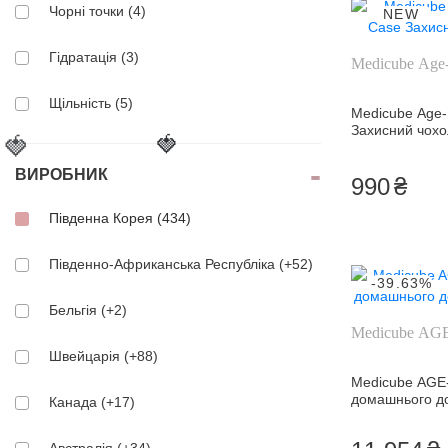
Чорні точки (4)
NEW
Гідратація (3)
Medicube Age-
Щільність (5)
Medicube Age-
Захисний чохо
🍓
🍓
Усунення гусячих лапок (4)
ВИРОБНИК
990
₴
Проти темних кіл (7)
Південна Корея (434)
Проти мішків (6)
Південно-Африканська Республіка (+52)
-39.63%
Вироблення колагену (10)
Бельгія (+2)
Medicube AGE
Дегідратація (2)
Швейцарія (+88)
Чутливість (23)
Medicube AGE-
домашнього до
Канада (+17)
Протизапальний (19)