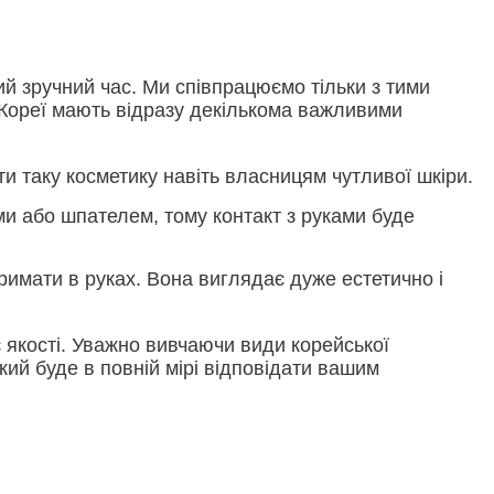
ий зручний час. Ми співпрацюємо тільки з тими
з Кореї мають відразу декількома важливими
ти таку косметику навіть власницям чутливої шкіри.
ами або шпателем, тому контакт з руками буде
римати в руках. Вона виглядає дуже естетично і
є якості. Уважно вивчаючи види корейської
кий буде в повній мірі відповідати вашим