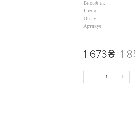
Виробник
Хайлайтер
Бренд
Пудра для обличчя
ь
Об`єм
Коректор для
Артикул
обличчя
Тональний крем
уб
Дивитися все
1 673
₴
1 