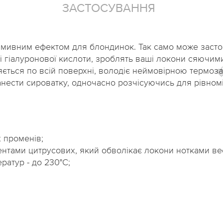
ЗАСТОСУВАННЯ
змивним ефектом для блондинок. Так само може застос
і гіалуронової кислоти, зроблять ваші локони сяючими
яється по всій поверхні, володіє неймовірною термоз

нанести сироватку, одночасно розчісуючись для рівно
х променів;
ентами цитрусових, який обволікає локони нотками ве
ратур - до 230°С;