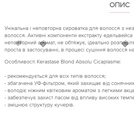
ОПИС
Унікальна і неповторна сироватка для волосся з не
волосся. Активні компоненти екстракту едельвейса 
неповторний аромат, не обтяжує, ідеально розподіл
🍓
🍓
🍓
🍓
проста в застосуванні, в процесі сушіння волосся 
Особливості Kerastase Blond Absolu Cicaplasme:
- рекомендується для всіх типів волосся;
- збагачена УФ-фільтром, який захищає від сонячни
- володіє ніжним квітковим ароматом з легкими акц
- забезпечує захист пасом від впливу високих темпе
- зміцнює структуру кучерів.