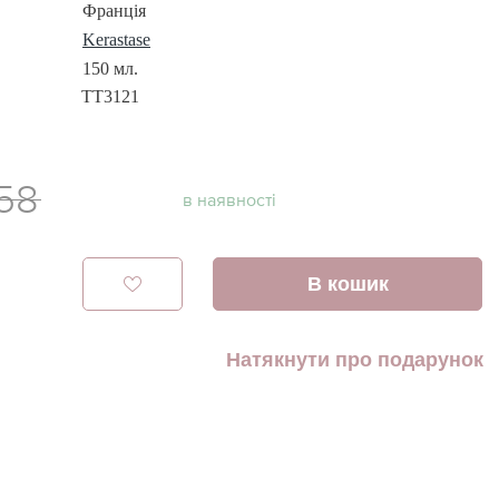
Франція
Kerastase
150 мл.
TT3121
858
в наявності
В кошик
Натякнути про подарунок