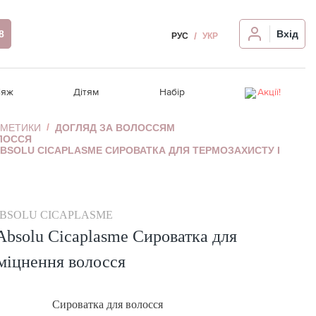
8
Вхід
РУС
УКР
іяж
Дітям
Набір
Акції!
СМЕТИКИ
ДОГЛЯД ЗА ВОЛОССЯМ
ЛОССЯ
и
я
Відновлення волосся
Ампули для обличчя
Релакс-масаж
Догляд за волоссям
Розпродаж!
BSOLU CICAPLASME СИРОВАТКА ДЛЯ ТЕРМОЗАХИСТУ І
чя
Термозахист, стайлінг
Для проблемної шкіри
Крем для рук/ніг
Гігієна порожнини рота
я
Аксесуари для волосся
Автозагар для обличчя
 очей
Девайси для волосся
Девайси для обличчя
BSOLU CICAPLASME
Чутлива шкіра голови
 Absolu Cicaplasme Сироватка для
я
зміцнення волосся
Сироватка для волосся