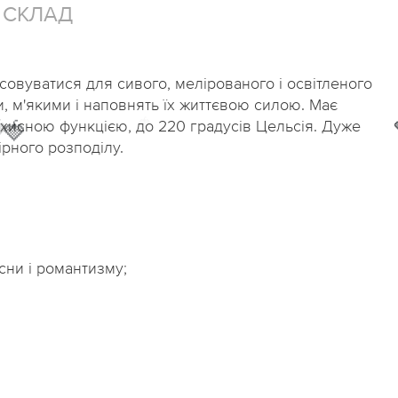
СКЛАД
овуватися для сивого, мелірованого і освітленого
, м'якими і наповнять їх життєвою силою. Має
🍓
ахисною функцією, до 220 градусів Цельсія. Дуже

🍓
мірного розподілу.
сни і романтизму;