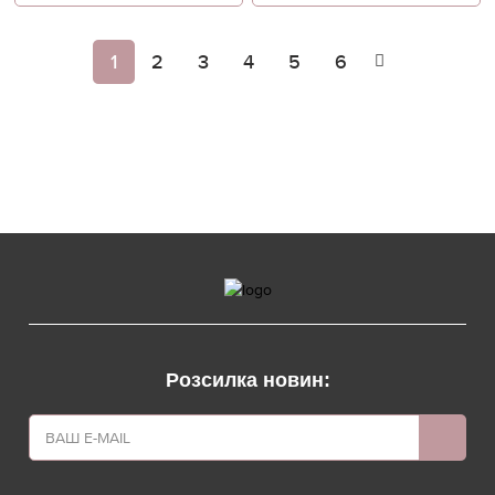
1
2
3
4
5
6
Розсилка новин: