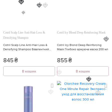
🍓
🍓
🍓
🍓
Cotril Scalp Line Anti-Hair Loss &
Cotril Icy Blond Deep Reinforcing Mask
🍓
Densifying Shampoo
🍓
Cotril Scalp Line Anti-Hair Loss &
Cotril Icy Blond Deep Reinforcing
Densifying Shampoo Бівалентний
Mask Глибоко армуюча маска 200 мл
шампунь проти випадіння 250 мл
845
₴
855
₴
В кошик
В кошик
🍓
🍓