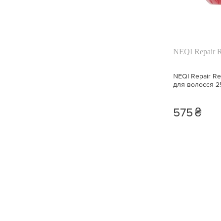
NEQI Repair 
NEQI Repair R
для волосся 2
575
₴
🍓
🍓
🍓