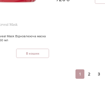
Reveal Mask
eveal Mask Відновлююча маска
50 мл
В кошик
1
2
3
🍓