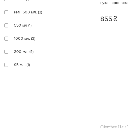
суха сироватк
Сяйво (8)
refill 500 мл. (2)
855
₴
Відновлення (23)
550 мл (1)
Очищення (2)
1000 мл. (3)
Пом'якшення (12)
200 мл. (5)
Пружність (3)
95 мл. (1)
Освітлення (1)
500 мл. (5)
Догляд за волоссям (10)
125 мл. (7)
Еластичність (8)
100 мл. (5)
150 мл. (2)
Olorchee Hair