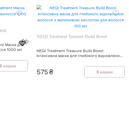
ment
NEQI Treatment Treasure Build Boost
🍓
🍓
ent Маска для
сся 1000 мл
NEQI Treatment Treasure Build Boost
Інтенсивна маска для глибокого відновлення
волосся з малеїновою кислотою для волосся
100 мл
В кошик
575
₴
В кошик