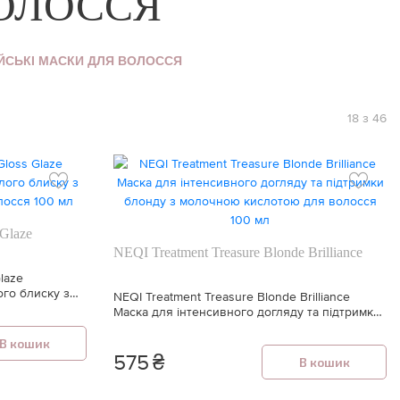
ВОЛОССЯ
ІЙСЬКІ МАСКИ ДЛЯ ВОЛОССЯ
18 з 46
 Glaze
NEQI Treatment Treasure Blonde Brilliance
laze
ого блиску з
NEQI Treatment Treasure Blonde Brilliance
сся 100 мл
Маска для інтенсивного догляду та підтримки
блонду з молочною кислотою для волосся
100 мл
В кошик
575
₴
В кошик