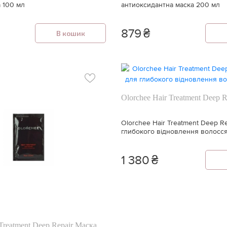
а 100 мл
антиоксидантна маска 200 мл
879
₴
В кошик
Olorchee Hair Treatment Deep 
Olorchee Hair Treatment Deep R
глибокого відновлення волосс
1 380
₴
 Treatment Deep Repair Маска