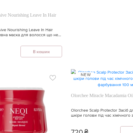
sive Nourishing Leave In Hair
ive Nourishing Leave In Hair
0 мл
В кошик
NEW
Olorchee Miracle Macadamia Oi
Olorchee Scalp Protector Засіб д
шкіри голови під час хімічного
фарбування 100 мл
720
₴