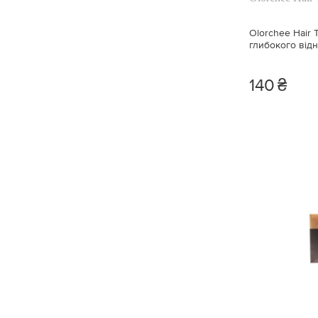
50 мл. (1)
Olorchee Hair 
75 мл. (1)
глибокого від
250 мл. (5)
140
₴
10 мл. (2)
100 мл (1)
10 амп x 10 мл (1)
220 мл (1)
30 мл (1)
24 x 30 мл (1)