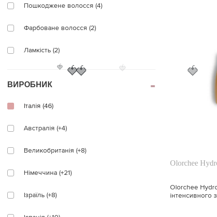
Пошкоджене волосся (4)
Фарбоване волосся (2)
Ламкість (2)
🍓
🍓
🍓
🍓
🍓
Проти лупи (6)
ВИРОБНИК
Тонізування (2)
Італія (46)
Для розплутування (2)
Австралія (+4)
Набряклість (1)
Великобританія (+8)
Обсяг (1)
Olorchee Hydr
Німеччина (+21)
Проти лущення (1)
Olorchee Hydro
Ізраїль (+8)
інтенсивного 
Гладкість (1)