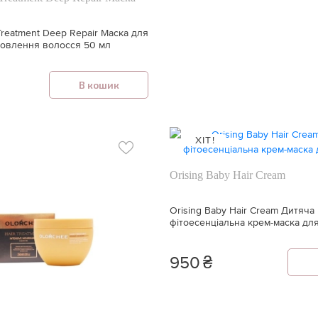
Treatment Deep Repair Маска для
новлення волосся 50 мл
В кошик
ХІТ!
Orising Baby Hair Cream
Orising Baby Hair Cream Дитяча
фітоесенціальна крем-маска дл
950
₴