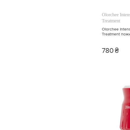
Olorchee Inten
Treatment
Olorchee Intens
Treatment ​поживна маска для волосся що не
змивається 25
780
₴