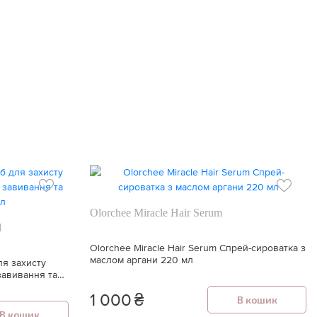
Olorchee Miracle Hair Serum
l
Olorchee Miracle Hair Serum Спрей-сироватка з
маслом аргани 220 мл
ля захисту
 завивання та
1 000
₴
В кошик
В кошик