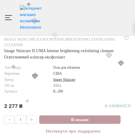
🍓
🍓
ІНТЕРНЕТ МАГАЗИН КОСМЕТИКИ
ДОГЛЯД ЗА ОБЛИЧЧЯМ
ГЕЛЬ ДЛЯ ОБЛИЧЧЯ
🍓
IMAGE SKINCARE ILUMA INTENSE BRIGHTENING EXFOILATING
CLEANSER
Image Skincare ILUMA Intense brightening exfoilating cleanser
🍓
Освітлюючий клінсер-ексфоліант
🍓
Тип товару
Гель для обличчя
🍓
Виробник
США
🍓
Бренд
Image Skincare
Об`єм
113 г.
Артикул
IL-200
🍓
2 277
₴
в наявності
В кошик
Натякнути про подарунок