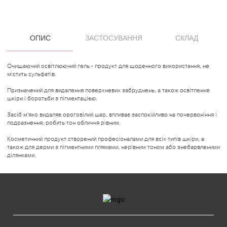
ОПИС
ЗАСТОСУВАННЯ
СКЛАД
Очищаючий освітлюючий гель - продукт для щоденного використання, не
містить сульфатів.
Призначений для видалення поверхневих забруднень, а також освітлення
шкіри і боротьби з пігментацією.
Засіб м'яко видаляє ороговілий шар, впливає заспокійливо на почервоніння і
подразнення, робить тон обличчя рівним.
Косметичний продукт створений професіоналами для всіх типів шкіри, а
також для дерми з пігментними плямами, нерівним тоном або знебарвленими
ділянками.