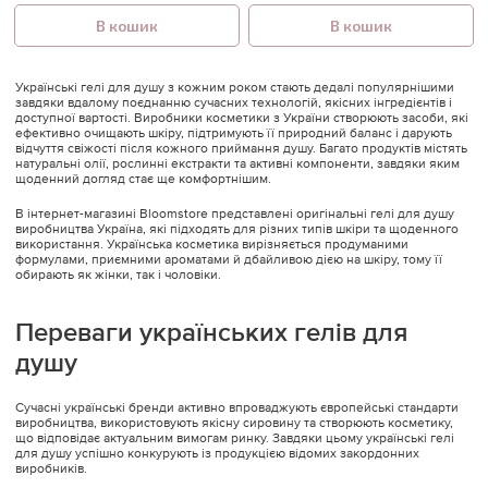
В кошик
В кошик
Українські гелі для душу з кожним роком стають дедалі популярнішими
завдяки вдалому поєднанню сучасних технологій, якісних інгредієнтів і
доступної вартості. Виробники косметики з України створюють засоби, які
ефективно очищають шкіру, підтримують її природний баланс і дарують
відчуття свіжості після кожного приймання душу. Багато продуктів містять
натуральні олії, рослинні екстракти та активні компоненти, завдяки яким
щоденний догляд стає ще комфортнішим.
В інтернет-магазині Bloomstore представлені оригінальні гелі для душу
виробництва Україна, які підходять для різних типів шкіри та щоденного
використання. Українська косметика вирізняється продуманими
формулами, приємними ароматами й дбайливою дією на шкіру, тому її
обирають як жінки, так і чоловіки.
Переваги українських гелів для
душу
Сучасні українські бренди активно впроваджують європейські стандарти
виробництва, використовують якісну сировину та створюють косметику,
що відповідає актуальним вимогам ринку. Завдяки цьому українські гелі
для душу успішно конкурують із продукцією відомих закордонних
виробників.