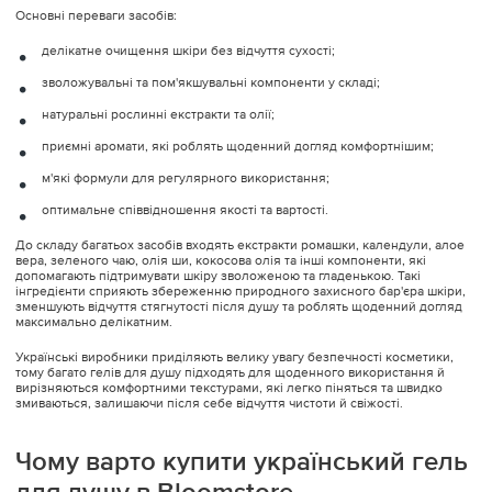
Основні переваги засобів:
делікатне очищення шкіри без відчуття сухості;
зволожувальні та пом'якшувальні компоненти у складі;
натуральні рослинні екстракти та олії;
приємні аромати, які роблять щоденний догляд комфортнішим;
м'які формули для регулярного використання;
оптимальне співвідношення якості та вартості.
До складу багатьох засобів входять екстракти ромашки, календули, алое
вера, зеленого чаю, олія ши, кокосова олія та інші компоненти, які
допомагають підтримувати шкіру зволоженою та гладенькою. Такі
інгредієнти сприяють збереженню природного захисного бар'єра шкіри,
зменшують відчуття стягнутості після душу та роблять щоденний догляд
максимально делікатним.
Українські виробники приділяють велику увагу безпечності косметики,
тому багато гелів для душу підходять для щоденного використання й
вирізняються комфортними текстурами, які легко піняться та швидко
змиваються, залишаючи після себе відчуття чистоти й свіжості.
Чому варто купити український гель
для душу в Bloomstore