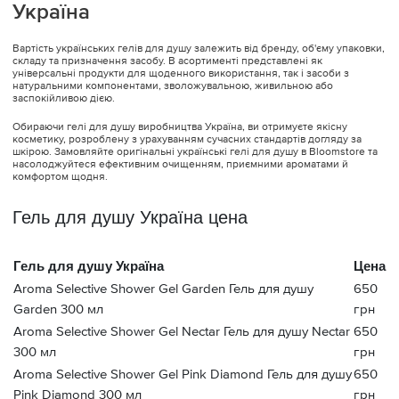
Україна
Вартість українських гелів для душу залежить від бренду, об'єму упаковки,
складу та призначення засобу. В асортименті представлені як
універсальні продукти для щоденного використання, так і засоби з
натуральними компонентами, зволожувальною, живильною або
заспокійливою дією.
Обираючи гелі для душу виробництва Україна, ви отримуєте якісну
косметику, розроблену з урахуванням сучасних стандартів догляду за
шкірою. Замовляйте оригінальні українські гелі для душу в Bloomstore та
насолоджуйтеся ефективним очищенням, приємними ароматами й
комфортом щодня.
Гель для душу Україна цена
Гель для душу Україна
Цена
Aroma Selective Shower Gel Garden Гель для душу
650
Garden 300 мл
грн
Aroma Selective Shower Gel Nectar Гель для душу Nectar
650
300 мл
грн
Aroma Selective Shower Gel Pink Diamond Гель для душу
650
Pink Diamond 300 мл
грн