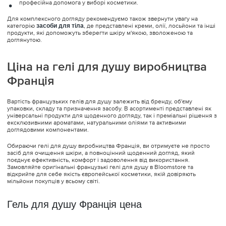
професійна допомога у виборі косметики.
Для комплексного догляду рекомендуємо також звернути увагу на
категорію
засоби для тіла
, де представлені креми, олії, лосьйони та інші
продукти, які допоможуть зберегти шкіру м'якою, зволоженою та
доглянутою.
Ціна на гелі для душу виробництва
Франція
Вартість французьких гелів для душу залежить від бренду, об'єму
упаковки, складу та призначення засобу. В асортименті представлені як
універсальні продукти для щоденного догляду, так і преміальні рішення з
ексклюзивними ароматами, натуральними оліями та активними
доглядовими компонентами.
Обираючи гелі для душу виробництва Франція, ви отримуєте не просто
засіб для очищення шкіри, а повноцінний щоденний догляд, який
поєднує ефективність, комфорт і задоволення від використання.
Замовляйте оригінальні французькі гелі для душу в Bloomstore та
відкрийте для себе якість європейської косметики, якій довіряють
мільйони покупців у всьому світі.
Гель для душу Франція цена