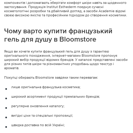
компонентів і допомагають зберігати комфорт шкіри навіть за щоденного
застосування. Продукція Institut Esthederm поєднує сучасні
косметологічні розробки та дбайливий догляд, а засоби Academie відомі
своєю високою якістю та професійним підходом до створення косметики.
Чому варто купити французький
гель для душу в Bloomstore
Якщо ви хочете купити французький гель для душу з гарантією
оригінального походження, інтернет-магазин Bloomstore пропонує
широкий вибір продукції відомих брендів. У каталозі представлені засоби
для різних типів шкіри та різноманітних уподобань щодо текстур і
ароматів.
Покупці обирають Bloomstore завдяки таким перевагам:
лише оригінальна французька косметика;
широкий асортимент продукції преміальних брендів;
регулярне оновлення каталогу;
вигідні ціни та спеціальні пропозиції;
швидка доставка по всій Україні;