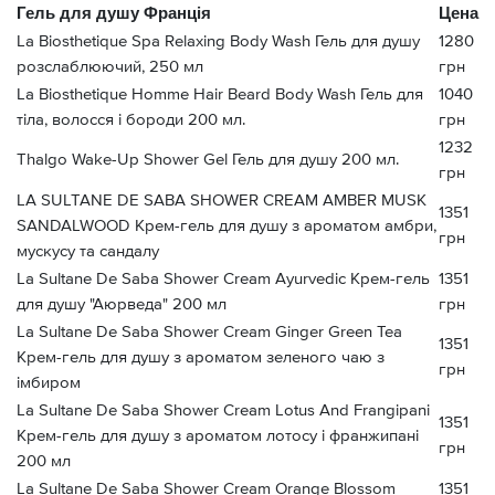
Гель для душу Франція
Цена
La Biosthetique Spa Relaxing Body Wash Гель для душу
1280
розслаблюючий, 250 мл
грн
La Biosthetique Homme Hair Beard Body Wash Гель для
1040
тіла, волосся і бороди 200 мл.
грн
1232
Thalgo Wake-Up Shower Gel Гель для душу 200 мл.
грн
LA SULTANE DE SABA SHOWER CREAM AMBER MUSK
1351
SANDALWOOD Крем-гель для душу з ароматом амбри,
грн
мускусу та сандалу
La Sultane De Saba Shower Cream Ayurvedic Крем-гель
1351
для душу "Аюрведа" 200 мл
грн
La Sultane De Saba Shower Cream Ginger Green Tea
1351
Крем-гель для душу з ароматом зеленого чаю з
грн
імбиром
La Sultane De Saba Shower Cream Lotus And Frangipani
1351
Крем-гель для душу з ароматом лотосу і франжипані
грн
200 мл
La Sultane De Saba Shower Cream Orange Blossom
1351