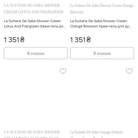
LA SULTANE DE SABA SHOWER
La Sultane De Saba Shower Cream Orange
CREAM LOTUS AND FRANGIPANI
Blossom
La Sultane De Saba Shower Cream
La Sultane De Saba Shower Cream
Lotus And Frangipani Крем-гель для
Orange Blossom Крем-гель для душу
душу з ароматом лотосу і
з ароматом квітів апельсину
франжипані 200 мл
1 351
₴
1 351
₴
В кошик
В кошик
LA SULTANE DE SABA SHOWER
La Sultane De Saba Voyage Delicies