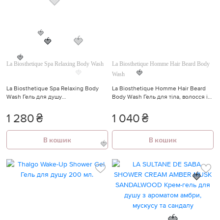
🍓
🍓
🍓
🍓
🍓
La Biosthetique Spa Relaxing Body Wash
La Biosthetique Homme Hair Beard Body
Wash
🍓
La Biosthetique Spa Relaxing Body
La Biosthetique Homme Hair Beard
🍓
🍓
Wash Гель для душу
Body Wash Гель для тіла, волосся і
розслаблюючий, 250 мл
бороди 200 мл.
1 280
₴
1 040
₴
В кошик
В кошик
🍓
🍓