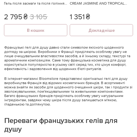
Гель після засмаги та після гоління
CREAM JASMINE AND TROPICAL
з алое вера та мятою 200 мл.
FLOWERS FRAGRANCE Крем-гель
для душу з ароматом чампаки та
2 795
₴
3 105
1 351
₴
тропічних фруктів
В кошик
Докладніше
Французькі гелі для душу давно стали символом якісного щоденного
догляду за шкірою. Виробники з Франції приділяють особливу увагу не
лише очищувальним властивостям засобів, а й їхньому складу, текстурі та
ароматичним композиціям. Саме тому французька косметика для душу
користується популярністю в усьому світі серед тих, хто цінує комфорт,
ефективність і задоволення від щоденних б'юті-ритуалів.
В інтернет-магазині Bloomstore представлені оригінальні гелі для душу
виробництва Франція від відомих косметичних брендів. В асортименті
можна знайти як засоби для щоденного очищення шкіри, так і продукти зі
зволожувальними, пом'якшувальними та живильними компонентами.
Багато французьких брендів приділяють особливу увагу натуральним
інгредієнтам, завдяки чому шкіра після душу залишається м'якою,
гладенькою та доглянутою.
Переваги французьких гелів для
душу