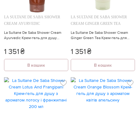
LA SULTANE DE SABA SHOWER
LA SULTANE DE SABA SHOWER
CREAM AYURVEDIC
CREAM GINGER GREEN TEA
La Sultane De Saba Shower Cream
La Sultane De Saba Shower Cream
Ayurvedic Крем-гель для душу
Ginger Green Tea Крем-гель для
"Аюрведа" 200 мл
душу з ароматом зеленого чаю з
імбиром
1 351
₴
1 351
₴
В кошик
В кошик