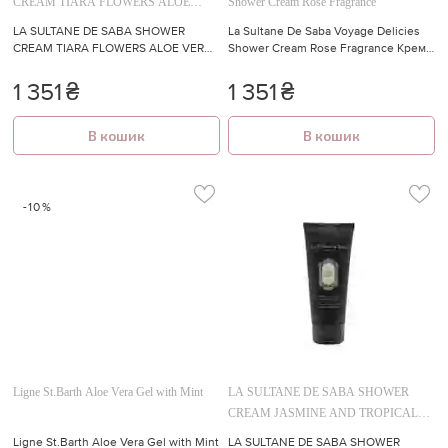
CREAM TIARA FLOWERS ALOE
Shower Cream Rose Fragrance
VERA
LA SULTANE DE SABA SHOWER
La Sultane De Saba Voyage Delicies
CREAM TIARA FLOWERS ALOE VERA
Shower Cream Rose Fragrance Крем-
Крем-гель для душу "Тіаре та алое
гель для душу з ароматом "Троянда"
вера"
200 мл
1 351
₴
1 351
₴
В кошик
В кошик
-10%
Ligne St.Barth Aloe Vera Gel with Mint
LA SULTANE DE SABA SHOWER
CREAM JASMINE AND TROPICAL
FLOWERS FRAGRANCE
Ligne St.Barth Aloe Vera Gel with Mint
LA SULTANE DE SABA SHOWER