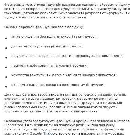
Французька косметична індустрія вважається однією з найрозвиненіших у
світі. Під час створення гелів для душу виробники використовують сучасні
технології, ретельно добирають компоненти та розробляють формули, які
підходять навіть для регулярного використання.
Основні переваги французьких гелів для душу:
м'яке очищення без відчуття сухості та стягнутості;
делікатні формули для різних типів шкіри;
натуральні олії, рослинні екстракти та зволожувальні компоненти;
насичені парфумовані та натуральні аромати;
комфортні текстури, які легко піняться та швидко змиваються;
економна витрата завдяки концентрованим формулам.
До складу багатьох засобів входять олії ши, солодкого мигдалю, аргани,
екстракти алое вера, лаванди, цитрусових, морських рослин та інші
доглядові компоненти. Вони допомагають підтримувати оптимальний
рівень зволоження шкіри, роблять її більш гладенькою та дарують
приємне відчуття свіжості після кожного використання.
Особливої уваги заслуговують французькі бренди, представлені в каталозі
Bloomstore.
La Sultane de Saba
пропонує розкішні гелі для душу,
натхненні східними традиціями догляду та вишуканими парфумерними
композиціями. Засоби
Thalgo
створюються з використанням морських