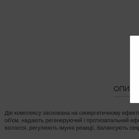
ОПИС
Дія комплексу заснована на синергетичному ефекті 
об'єм, надають регенеруючий і протизапальний ефе
волосся, регулюють імунні реакції, балансують сек