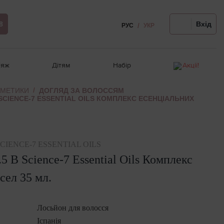
8
Вхід
РУС
УКР
іяж
Дітям
Набір
Акції!
СМЕТИКИ
ДОГЛЯД ЗА ВОЛОССЯМ
B SCIENCE-7 ESSENTIAL OILS КОМПЛЕКС ЕСЕНЦІАЛЬНИХ
и
я
Відновлення волосся
Ампули для обличчя
Релакс-масаж
Догляд за волоссям
Розпродаж!
чя
Термозахист, стайлінг
Для проблемної шкіри
Крем для рук/ніг
Гігієна порожнини рота
я
Аксесуари для волосся
Автозагар для обличчя
SCIENCE-7 ESSENTIAL OILS
 очей
Девайси для волосся
Девайси для обличчя
5 B Science-7 Essential Oils Комплекс
Чутлива шкіра голови
я
сел 35 мл.
Лосьйон для волосся
Іспанія