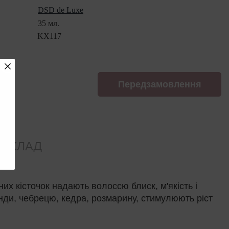
DSD de Luxe
35 мл.
KX117
Передзамовлення
СКЛАД
х кісточок надають волоссю блиск, м'якість і
нди, чебрецю, кедра, розмарину, стимулюють ріст