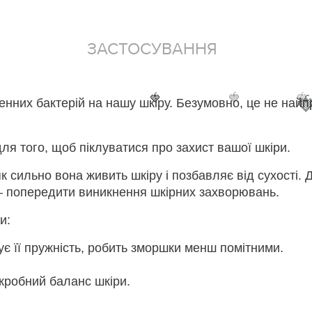
ЗАСТОСУВАННЯ
🍓
🍓
🍓

нних бактерій на нашу шкіру. Безумовно, це не найп
ля того, щоб піклуватися про захист вашої шкіри.
 сильно вона живить шкіру і позбавляє від сухості. 
— попередити виникнення шкірних захворювань.
и:
ує її пружність, робить зморшки менш помітними.
кробний баланс шкіри.