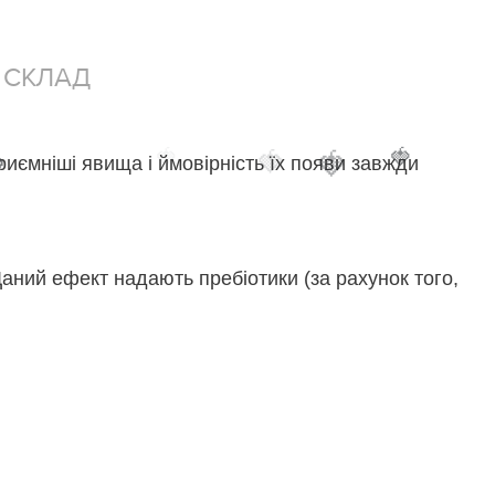
СКЛАД
🍓
🍓
🍓

🍓
риємніші явища і ймовірність їх появи завжди
Даний ефект надають пребіотики (за рахунок того,