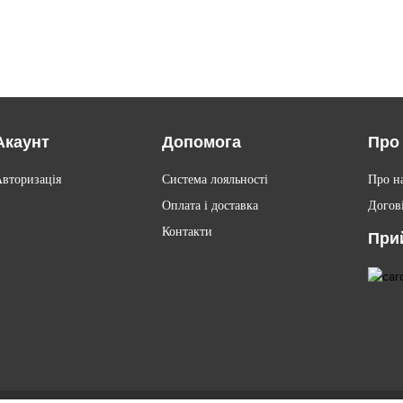
Акаунт
Допомога
Про
Авторизація
Система лояльності
Про н
Оплата і доставка
Догов
Контакти
При