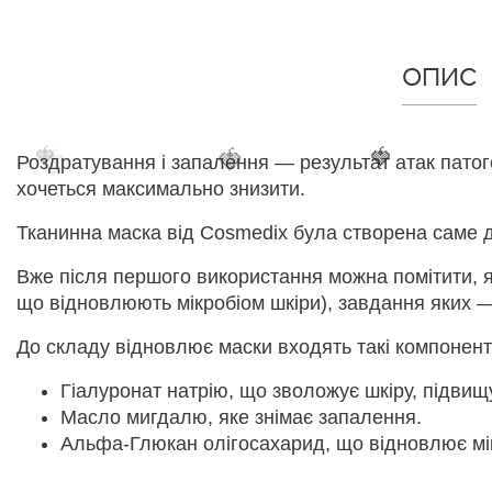
ОПИС
🍓
🍓
🍓
🍓
Роздратування і запалення — результат атак патоге
хочеться максимально знизити.
Тканинна маска від Cosmedix була створена саме д
Вже після першого використання можна помітити, як
що відновлюють мікробіом шкіри), завдання яких 
До складу відновлює маски входять такі компонент
Гіалуронат натрію, що зволожує шкіру, підвищ
Масло мигдалю, яке знімає запалення.
Альфа-Глюкан олігосахарид, що відновлює мі