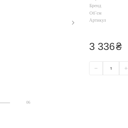
Бренд
Об`єм
Артикул
3 336
₴
06