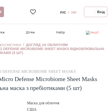
8
Вхід
РУС
УКР
іяж
Дітям
Набір
Акції!
 КОСМЕТИКИ
ДОГЛЯД ЗА ОБЛИЧЧЯМ
RO DEFENSE MICROBIOME SHEET MASKS ВІДНОВЛЮВАЛЬНА
и
я
Відновлення волосся
Ампули для обличчя
Релакс-масаж
Догляд за волоссям
Розпродаж!
ИКАМИ (5 ШТ)
чя
Термозахист, стайлінг
Для проблемної шкіри
Крем для рук/ніг
Гігієна порожнини рота
я
Аксесуари для волосся
Автозагар для обличчя
O DEFENSE MICROBIOME SHEET MASKS
 очей
Девайси для волосся
Девайси для обличчя
cro Defense Microbiome Sheet Masks
Чутлива шкіра голови
я
на маска з пребіотиками (5 шт)
Маска для обличчя
США