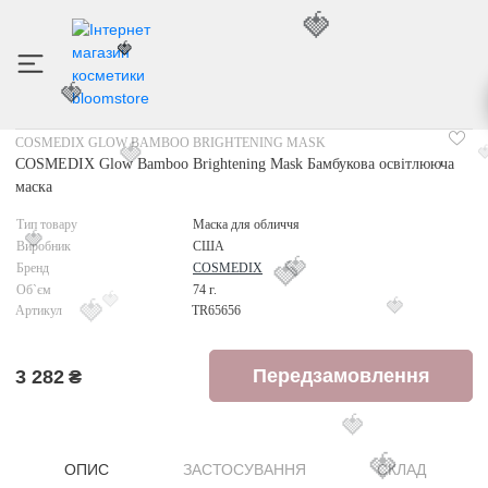
🍓
🍓
ІНТЕРНЕТ МАГАЗИН КОСМЕТИКИ
ДОГЛЯД ЗА ОБЛИЧЧЯМ
COSMEDIX GLOW BAM
🍓
COSMEDIX GLOW BAMBOO BRIGHTENING MASK
🍓

COSMEDIX Glow Bamboo Brightening Mask Бамбукова освітлююча
маска
Тип товару
Маска для обличчя
🍓
Виробник
США
Бренд
COSMEDIX
🍓
🍓
Об`єм
74 г.
🍓
🍓
Артикул
TR65656
🍓
Передзамовлення
3 282
₴
🍓
🍓
ОПИС
ЗАСТОСУВАННЯ
СКЛАД