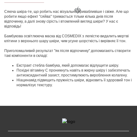
🍓
Сяюча шкіра-те, що робить нас візуально привабливіше і свіже. Але що
робити якщо ефект "сяйва" тримається тільки кілька днів після
відпочинку, а далі знову сірість і втомлений вигляд шкіри? У нас є
відповідь!
Бамбукова освітлююча маска від COSMEDIX з легкістю видалить мертві
клітини з верхнього шару шкіри, чим усуне шорсткість і вирівняє її тон.
Приголомшливий результат "як після відпочинку" допомагають створити
такі компоненти в складі:
Екстракт стебла бамбука, який допомагає відлущити шкіру.
Похідні вітаміну С проникнуть навіть в жирну шкіру і забезпечать
антиоксидантний захист, простимулюють вироблення колагену.
Ніацинамід підвищить пружність шкіри, відновить її здоровий тон і
нормалізує текстуру.