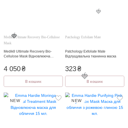
🍓
Medik8 Ultimate Recovery Bio-Cellulose
Patchology Exfoliate Mate
Mask
Medik8 Ultimate Recovery Bio-
Patchology Exfoliate Mate
Cellulose Mask Відновлююча
Відлущувальна тканинна маска
🍓
біоцелюлозна маска
4 050
₴
323
₴
В кошик
В кошик
🍓
NEW
NEW