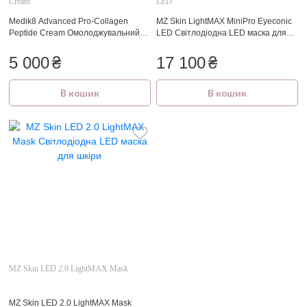
Cream
LED
Medik8 Advanced Pro-Collagen
MZ Skin LightMAX MiniPro Eyeconic
Peptide Cream Омолоджувальний
LED Світлодіодна LED маска для
зволожувальний крем від зморшок
зони навколо очей
із фактором росту MiniProtein™ та
5 000
₴
17 100
₴
бустером довголіття NAD+ 50 мл
В кошик
В кошик
MZ Skin LED 2.0 LightMAX Mask
MZ Skin LED 2.0 LightMAX Mask