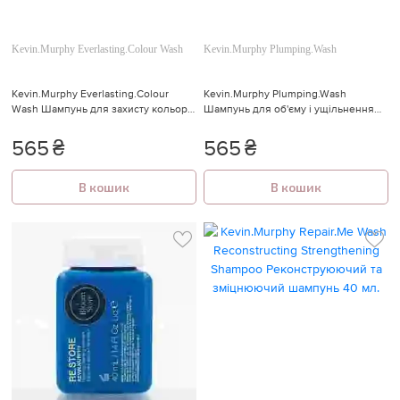
Kevin.Murphy Everlasting.Colour Wash
Kevin.Murphy Plumping.Wash
Kevin.Murphy Everlasting.Colour
Kevin.Murphy Plumping.Wash
Wash Шампунь для захисту кольору
Шампунь для об'єму і ущільнення
та відновлення волосся 40 мл.
волосся, для сухого і тонкого
волосся 40 мл.
565
₴
565
₴
В кошик
В кошик