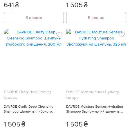
мл
641
₴
1 505
₴
В кошик
В кошик
DAVROE Clarify Deep Cleansing
DAVROE Moisture Senses Hydrating
Shampoo
Shampoo
DAVROE Clarify Deep Cleansing
DAVROE Moisture Senses Hydrating
Shampoo Шампунь глибокого
Shampoo Зволожуючий шампунь,
очищення, 200 мл
325 мл
1 505
₴
1 505
₴