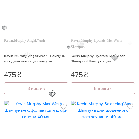

🍓
Kevin.Murphy Angel.Wash
Kevin.Murphy Hydrate-Me. Wash
Shampoo
🍓
🍓
Kevin.Murphy Angel.Wash Шампунь
Kevin.Murphy Hydrate-Me. Wash
для делікатного догляду за
Shampoo Шампунь для
🍓
🍓
кольором 40 мл.
інтенсивного зволоження волосся
40 мл.
475
₴
475
₴
🍓
В кошик
В кошик
🍓