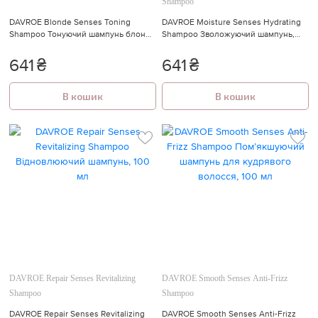
Shampoo
DAVROE Blonde Senses Toning
DAVROE Moisture Senses Hydrating
Shampoo Тонуючий шампунь блонд
Shampoo Зволожуючий шампунь,
для світлого та сивого волосся, 100
100 мл
мл
641
₴
641
₴
В кошик
В кошик
DAVROE Repair Senses Revitalizing
DAVROE Smooth Senses Anti-Frizz
Shampoo
Shampoo
DAVROE Repair Senses Revitalizing
DAVROE Smooth Senses Anti-Frizz