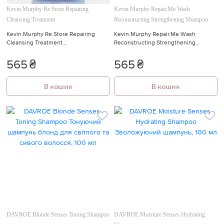
Kevin.Murphy Re.Store Repairing
Kevin.Murphy Repair.Me Wash
Cleansing Treatment
Reconstructing Strengthening Shampoo
Kevin.Murphy Re.Store Repairing
Kevin.Murphy Repair.Me Wash
Cleansing Treatment
Reconstructing Strengthening
Реконструюючий догляд для
Shampoo Реконструюючий та
волосся, що очищує 40 мл.
зміцнюючий шампунь 40 мл.
565
₴
565
₴
В кошик
В кошик
DAVROE Blonde Senses Toning Shampoo
DAVROE Moisture Senses Hydrating