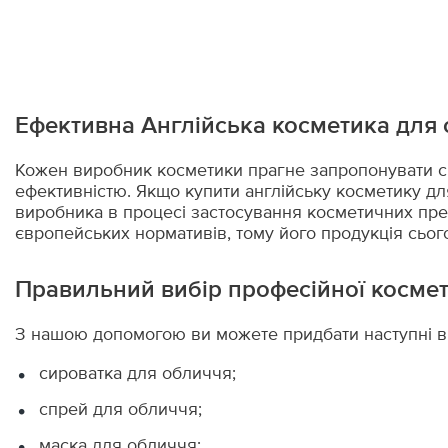
3 шт. (1)
Пом'якшення (30)
5 пар (2)
Пружність (23)
Ефективна Англійська косметика для
6 шт. Х 30 г. (1)
Відлущування (14)
Кожен виробник косметики прагне запропонувати св
7 мл. (1)
ефективністю. Якщо купити англійську косметику дл
Освітлення (23)
виробника в процесі застосування косметичних пре
10 г. (1)
європейських нормативів, тому його продукція сього
Здоров'я (4)
10 мл. + 10 мл. (1)
Правильний вибір професійної косме
Догляд за волоссям (34)
15 мл. (16)
З нашою допомогою ви можете придбати наступні ви
Масаж обличчя (2)
20 мл. (2)
сироватка для обличчя;
Тонус (7)
спрей для обличчя;
30 капсул (3)
Контуринг (2)
маска для обличчя;
30 мл. (34)
бальзам для вмивання.
Оздоровлення (2)