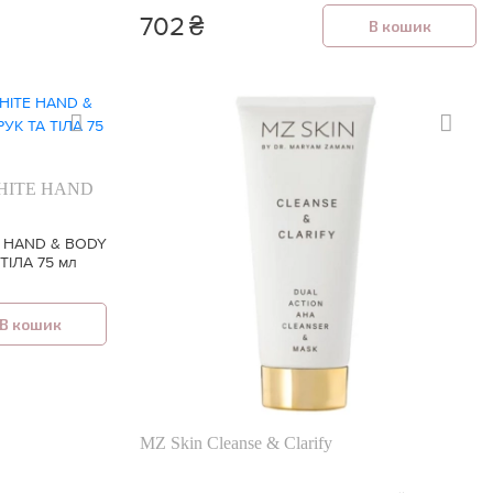
702
₴
В кошик
WHITE HAND
E HAND & BODY
ТІЛА 75 мл
В кошик
MZ Skin Cleanse & Clarify