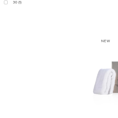
Демакіяж (3)
30 (1)
500 мл. (5)
Регенерація (20)
105 г. (1)
Зволоження (79)
490 г. (1)
Омолодження (22)
NEW
300 мл. (7)
Вирівнювання (20)
90 мл. (1)
Зміцнення (17)
145 мл. (1)
Захист (38)
100 мл. (13)
Коригує тон (14)
150 мл. (8)
Заспокоєння (24)
50 мл. (14)
Розгладження (36)
75 мл. (5)