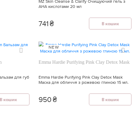
MZ Skin Cleanse & Clarify Очищуючий гель з
АНА кислотами 20 мл
741
₴
В кошик
NEW
m
Emma Hardie Purifying Pink Clay Detox Mask
альзам для губ
Emma Hardie Purifying Pink Clay Detox Mask
Маска для обличчя з рожевою глиною 15 мл.
950
₴
В кошик
В кошик