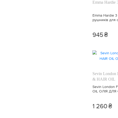
Emma Hardie 3
Захист від сонця (5)
60 мл. (1)
Emma Hardie 3 
Проти зморшок (24)
рушників для 
60 шт. (2)
М'якість (20)
945
₴
60 капсул (4)
Живлення (68)
100 г. (5)
Антисептичний (1)
14 порцій (3)
Sevin Londo
Антивіковий (23)
& HAIR OIL
1 пара (1)
Sevin London 
Сяйво (45)
OIL ОЛІЯ ДЛЯ
1 шт. (6)
30 мл
Відновлення (47)
1 260
₴
2 шт. (1)
Очищення (33)
3 мл. (1)
Ліфтинг (8)