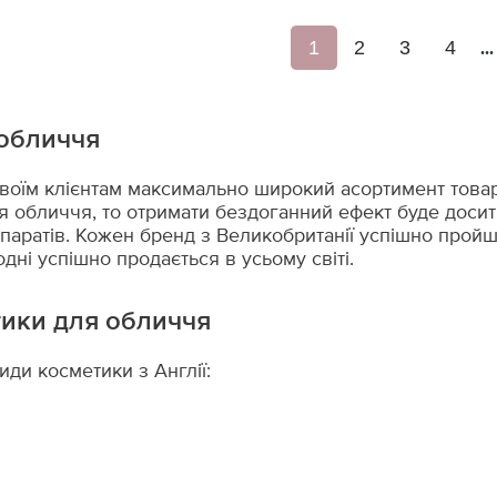
1
2
3
4
...
 обличчя
оїм клієнтам максимально широкий асортимент товарі
я обличчя, то отримати бездоганний ефект буде доси
паратів. Кожен бренд з Великобританії успішно пройш
дні успішно продається в усьому світі.
тики для обличчя
ди косметики з Англії: