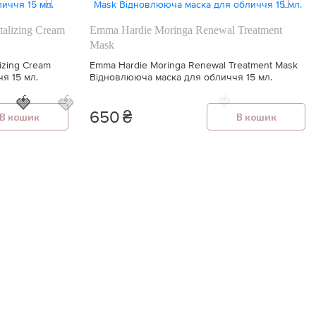
alizing Cream
Emma Hardie Moringa Renewal Treatment
Mask
izing Cream
Emma Hardie Moringa Renewal Treatment Mask
я 15 мл.
Відновлююча маска для обличчя 15 мл.
🍓
🍓
🍓
650
₴
В кошик
В кошик