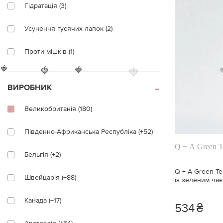
Гідратація (3)
Усунення гусячих лапок (2)
Проти мішків (1)
🍓
🍓
🍓
🍓
Вироблення колагену (1)
ВИРОБНИК
Чутливість (3)
Великобританія (180)
Протизапальний (2)
Південно-Африканська Республіка (+52)
Тонізування (1)
Q + A Green T
Бельгія (+2)
Сухість (1)
Q + A Green Te
Швейцарія (+88)
із зеленим чає
Утома (1)
Канада (+17)
534
₴
Набряклість (3)