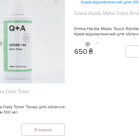
Emma Hardie Midas Touch Revit
Emma Hardie Midas Touch Revital
Крем відновлюючий для обличч
🍓
🍓
🍓
650
₴
ea Daily Toner
a Daily Toner Тонер для обличчя
м 100 мл.
В кошик