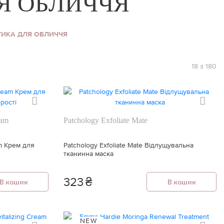
Я ОБЛИЧЧЯ
ТИКА ДЛЯ ОБЛИЧЧЯ
18 з 180
eam
Patchology Exfoliate Mate
am Крем для
Patchology Exfoliate Mate Відлущувальна
тканинна маска
323
₴
В кошик
В кошик
NEW