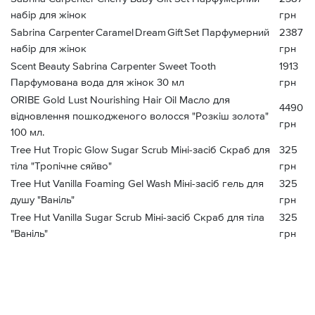
набір для жінок
грн
Sabrina Carpenter Caramel Dream Gift Set Парфумерний
2387
набір для жінок
грн
Scent Beauty Sabrina Carpenter Sweet Tooth
1913
Парфумована вода для жінок 30 мл
грн
ORIBE Gold Lust Nourishing Hair Oil Масло для
4490
відновлення пошкодженого волосся "Розкіш золота"
грн
100 мл.
Tree Hut Tropic Glow Sugar Scrub Міні-засіб Скраб для
325
тіла "Тропічне сяйво"
грн
Tree Hut Vanilla Foaming Gel Wash Міні-засіб гель для
325
душу "Ваніль"
грн
Tree Hut Vanilla Sugar Scrub Міні-засіб Скраб для тіла
325
"Ваніль"
грн