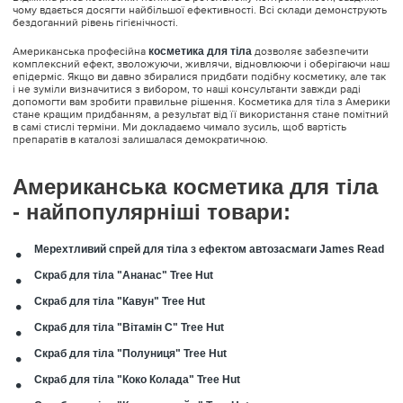
чому вдається досягти найбільшої ефективності. Всі склади демонструють
бездоганний рівень гігієнічності.
Американська професійна
косметика для тіла
дозволяє забезпечити
комплексний ефект, зволожуючи, живлячи, відновлюючи і оберігаючи наш
епідерміс. Якщо ви давно збиралися придбати подібну косметику, але так
і не зуміли визначитися з вибором, то наші консультанти завжди раді
допомогти вам зробити правильне рішення. Косметика для тіла з Америки
стане кращим придбанням, а результат від її використання стане помітний
в самі стислі терміни. Ми докладаємо чимало зусиль, щоб вартість
препаратів в каталозі залишалася демократичною.
Американська косметика для тіла
- найпопулярніші товари:
Мерехтливий спрей для тіла з ефектом автозасмаги James Read
Скраб для тіла "Ананас" Tree Hut
Скраб для тіла "Кавун" Tree Hut
Скраб для тіла "Вітамін С" Tree Hut
Скраб для тіла "Полуниця" Tree Hut
Скраб для тіла "Коко Колада" Tree Hut