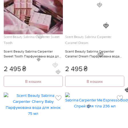
🍓
Scent Beauty Sabrina Carpenter Sweet
Scent Beauty Sabrina Carpenter
🍓
Tooth
Caramel Dream
🍓
Scent Beauty Sabrina Carpenter
Scent Beauty Sabrina Carpenter
Sweet Tooth Парфумована вода для
Caramel Dream Парфумована вода
жінок 75 мл
для жінок 75 мл
🍓
2 495
₴
2 495
₴
🍓
В кошик
В кошик
🍓
🍓

🍓