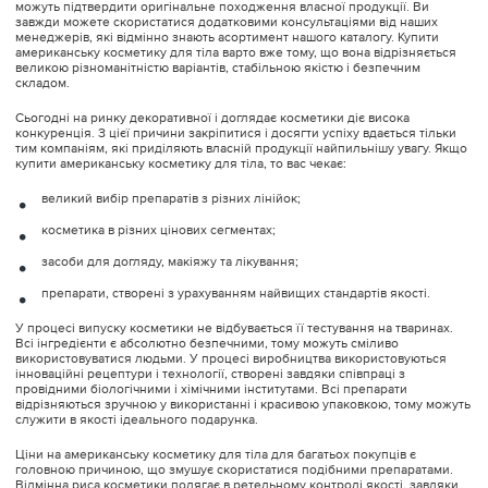
можуть підтвердити оригінальне походження власної продукції. Ви
завжди можете скористатися додатковими консультаціями від наших
менеджерів, які відмінно знають асортимент нашого каталогу. Купити
американську косметику для тіла варто вже тому, що вона відрізняється
великою різноманітністю варіантів, стабільною якістю і безпечним
складом.
Сьогодні на ринку декоративної і доглядає косметики діє висока
конкуренція. З цієї причини закріпитися і досягти успіху вдається тільки
тим компаніям, які приділяють власній продукції найпильнішу увагу. Якщо
купити американську косметику для тіла, то вас чекає:
великий вибір препаратів з різних лінійок;
косметика в різних цінових сегментах;
засоби для догляду, макіяжу та лікування;
препарати, створені з урахуванням найвищих стандартів якості.
У процесі випуску косметики не відбувається її тестування на тваринах.
Всі інгредієнти є абсолютно безпечними, тому можуть сміливо
використовуватися людьми. У процесі виробництва використовуються
інноваційні рецептури і технології, створені завдяки співпраці з
провідними біологічними і хімічними інститутами. Всі препарати
відрізняються зручною у використанні і красивою упаковкою, тому можуть
служити в якості ідеального подарунка.
Ціни на американську косметику для тіла для багатьох покупців є
головною причиною, що змушує скористатися подібними препаратами.
Відмінна риса косметики полягає в ретельному контролі якості, завдяки