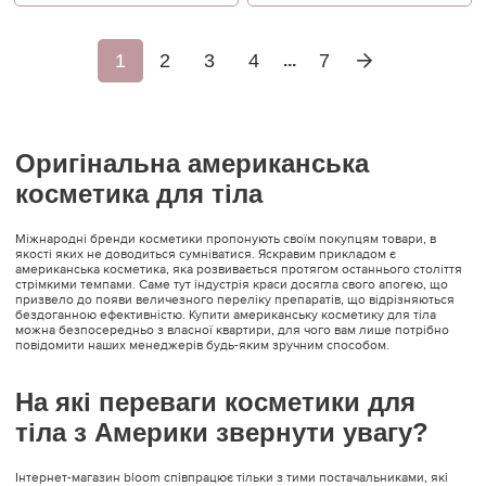
1
2
3
4
7
...
Оригінальна американська
косметика для тіла
Міжнародні бренди косметики пропонують своїм покупцям товари, в
якості яких не доводиться сумніватися. Яскравим прикладом є
американська косметика, яка розвивається протягом останнього століття
стрімкими темпами. Саме тут індустрія краси досягла свого апогею, що
призвело до появи величезного переліку препаратів, що відрізняються
бездоганною ефективністю. Купити американську косметику для тіла
можна безпосередньо з власної квартири, для чого вам лише потрібно
повідомити наших менеджерів будь-яким зручним способом.
На які переваги косметики для
тіла з Америки звернути увагу?
Інтернет-магазин bloom співпрацює тільки з тими постачальниками, які