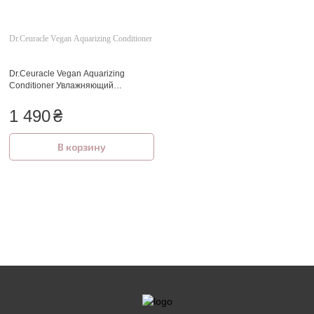
Dr.Ceuracle Vegan Aquarizing Conditioner
Dr.Ceuracle Vegan Aquarizing
Conditioner Увлажняющий
веганский кондиционер для ломких
и поврежденных волос 300 мл
1 490
₴
В корзину