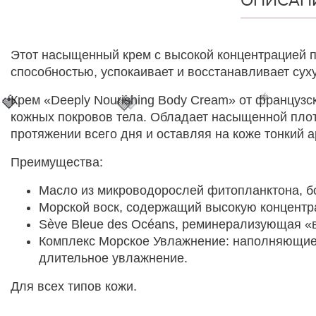
Этот насыщенный крем с высокой концентрацией 
способностью, успокаивает и восстанавливает сух
🍓
🍓
🍓
Крем «Deeply Nourishing Body Cream» от француз
🍓
🍓
кожных покровов тела. Обладает насыщенной плот
протяжении всего дня и оставляя на коже тонкий а
Преимущества:
Масло из микроводорослей фитопланктона, б
Морской воск, содержащий высокую концентрац
Sève Bleue des Océans, реминерализующая «в
Комплекс Морское Увлажнение: наполняющие 
длительное увлажнение.
Для всех типов кожи.