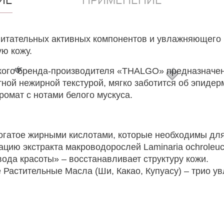
питательных активных компонентов и увлажняющего
ую кожу.
🍓
ского бренда-производителя «THALGO» предназначен 
🍓
ной нежирной текстурой, мягко заботится об эпиде
ромат с нотами белого мускуса.
огатое жирными кислотами, которые необходимы для
ию экстракта макроводорослей Laminaria ochroleuca
ода красоты» – восстанавливает структуру кожи.
Растительные Масла (Ши, Какао, Купуасу) – трио у