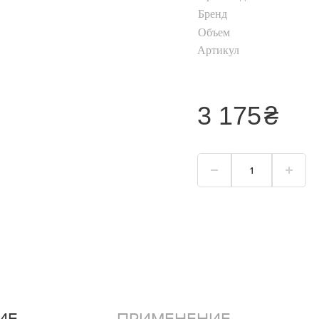
Хайлайтер
Бренд
Объем
Пудра для лица
Артикул
Корректор для лица
Тональный крем
я
3 175
₴
Смотреть всё
ИЕ
ПРИМЕНЕНИЕ