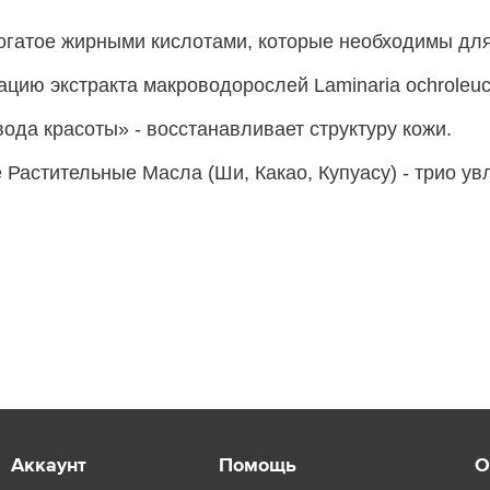
гатое жирными кислотами, которые необходимы для 
ию экстракта макроводорослей Laminaria ochroleuca
ода красоты» - восстанавливает структуру кожи.
Растительные Масла (Ши, Какао, Купуасу) - трио у
Аккаунт
Помощь
О