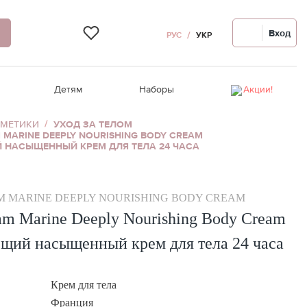
Вход
РУС
УКР
Детям
Наборы
Акции!
СМЕТИКИ
УХОД ЗА ТЕЛОМ
 MARINE DEEPLY NOURISHING BODY CREAM
вы
Восстановление волос
Ампулы для лица
Релакс-массаж
Уход за волосами
Распродажа!
НАСЫЩЕННЫЙ КРЕМ ДЛЯ ТЕЛА 24 ЧАСА
Термозащита, стайлинг
Для проблемной кожи
Крем для рук/ног
Гигиена полости рта
сы
едства
Аксессуары для волос
Автозагар для лица
 MARINE DEEPLY NOURISHING BODY CREAM
лаз
Девайсы для волос
Девайсы для лица
am Marine Deeply Nourishing Body Cream
Чувствительная кожа головы
щий насыщенный крем для тела 24 часа
Крем для тела
Франция