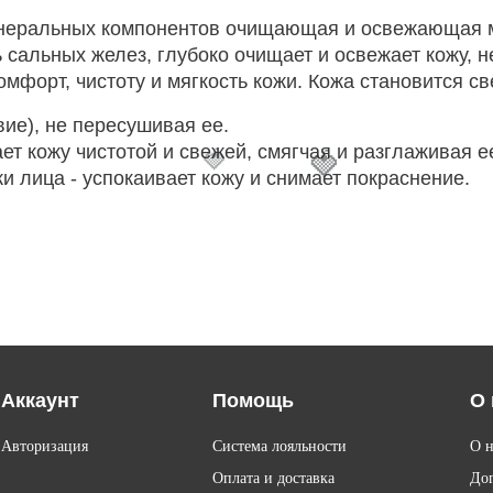
неральных компонентов очищающая и освежающая м
ь сальных желез, глубоко очищает и освежает кожу, 
мфорт, чистоту и мягкость кожи. Кожа становится с
ие), не пересушивая ее.
ет кожу чистотой и свежей, смягчая и разглаживая е
🍓
🍓
и лица - успокаивает кожу и снимает покраснение.
Аккаунт
Помощь
О 
Авторизация
Система лояльности
О н
Оплата и доставка
До