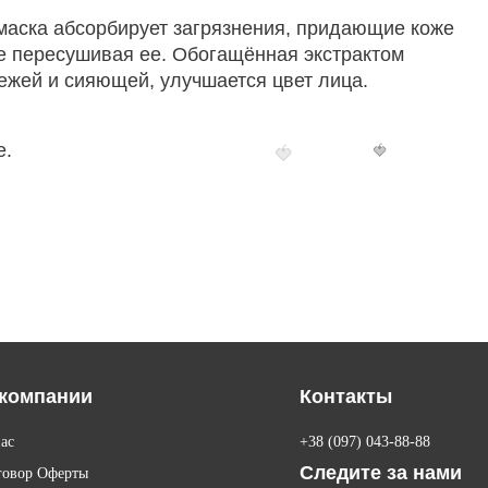
аска абсорбирует загрязнения, придающие коже
не пересушивая ее. Обогащённая экстрактом
вежей и сияющей, улучшается цвет лица.
е.
🍓
🍓
компании
Контакты
ас
+38 (097) 043-88-88
Следите за нами
говор Оферты