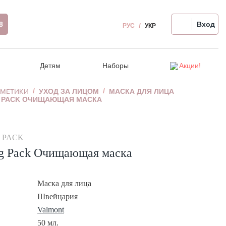
8
Вход
РУС
УКР
Детям
Наборы
Акции!
СМЕТИКИ
УХОД ЗА ЛИЦОМ
МАСКА ДЛЯ ЛИЦА
G PACK ОЧИЩАЮЩАЯ МАСКА
вы
Восстановление волос
Ампулы для лица
Релакс-массаж
Уход за волосами
Распродажа!
Термозащита, стайлинг
Для проблемной кожи
Крем для рук/ног
Гигиена полости рта
сы
едства
Аксессуары для волос
Автозагар для лица
 PACK
аз
Девайсы для волос
Девайсы для лица
ng Pack Очищающая маска
Чувствительная кожа головы
Маска для лица
Швейцария
Valmont
50 мл.