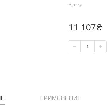
Хайлайтер
Артикул
Пудра для лица
Корректор для лица
11 107
₴
Тональный крем
я
Смотреть
всё
ИЕ
ПРИМЕНЕНИЕ