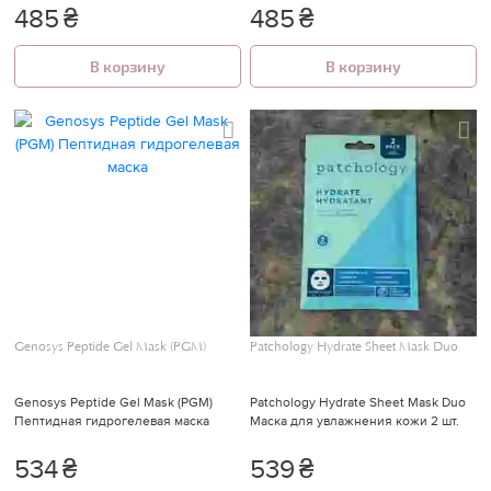
485
₴
485
₴
В корзину
В корзину
Genosys Peptide Gel Mask (PGM)
Patchology Hydrate Sheet Mask Duo
Genosys Peptide Gel Mask (PGM)
Patchology Hydrate Sheet Mask Duo
Пептидная гидрогелевая маска
Маска для увлажнения кожи 2 шт.
534
₴
539
₴