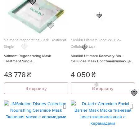
🍓
🍓
🍓
🍓
🍓
Valmont Regenerating Mask Treatment
Medik8 Ultimate Recovery Bio-
Single
Cellulose Mask
🍓
Valmont Regenerating Mask
Medik8 Ultimate Recovery Bio-
🍓
Treatment Single
Cellulose Mask Восстанавливающая
Восстанавливающая коллагеновая
биоцеллюлозная маска
маска для лица 5 шт.
43 778
₴
4 050
₴
В корзину
В корзину
🍓