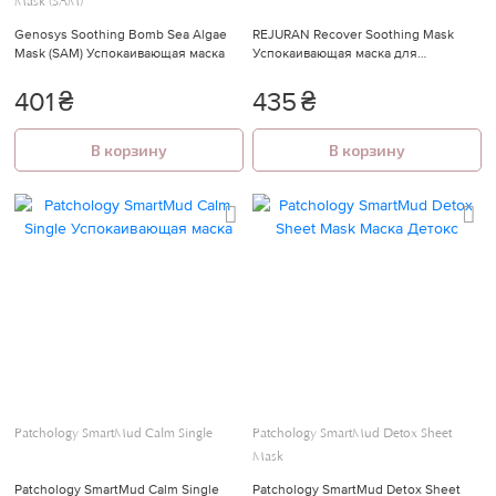
Mask (SAM)
Genosys Soothing Bomb Sea Algae
REJURAN Recover Soothing Mask
Mask (SAM) Успокаивающая маска
Успокаивающая маска для
восстановления кожи (1 шт.)
401
₴
435
₴
В корзину
В корзину
Patchology SmartMud Calm Single
Patchology SmartMud Detox Sheet
Mask
Patchology SmartMud Calm Single
Patchology SmartMud Detox Sheet