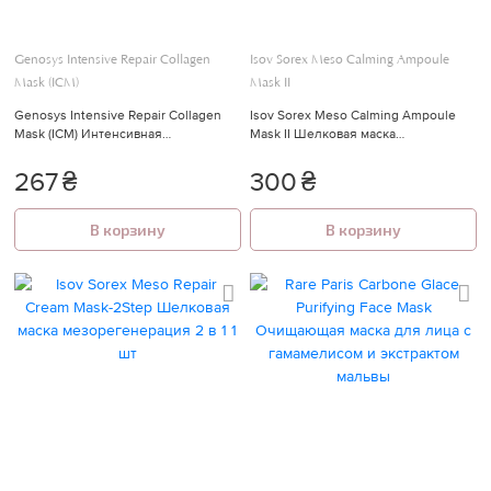
Genosys Intensive Repair Collagen
Isov Sorex Meso Calming Ampoule
Mask (ICM)
Mask II
Genosys Intensive Repair Collagen
Isov Sorex Meso Calming Ampoule
Mask (ICM) Интенсивная
Mask II Шелковая маска
восстанавливающая коллагеновая
успокаивающая 30 г
маска
267
₴
300
₴
В корзину
В корзину