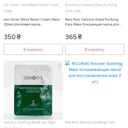
Isov Sorex Meso Repair Cream Mask-
Rare Paris Carbone Glace Purifying
2Step
Face Mask
Isov Sorex Meso Repair Cream Mask-
Rare Paris Carbone Glace Purifying
2Step Шелковая маска
Face Mask Очищающая маска для
мезорегенерация 2 в 1 1 шт
лица с гамамелисом и экстрактом
мальвы
350
₴
365
₴
В корзину
В корзину
Genosys Soothing Bomb Sea Algae
REJURAN Recover Soothing Mask